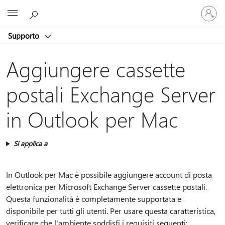
Accedi
Microsoft
con
il
Supporto
tuo
account
Aggiungere cassette
postali Exchange Server
in Outlook per Mac
Si applica a
In Outlook per Mac è possibile aggiungere account di posta
elettronica per Microsoft Exchange Server cassette postali.
Questa funzionalità è completamente supportata e
disponibile per tutti gli utenti. Per usare questa caratteristica,
verificare che l'ambiente soddisfi i requisiti seguenti: