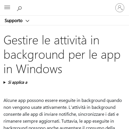
Accedi
Microsoft
con
il
Supporto
tuo
account
Gestire le attività in
background per le app
in Windows
Si applica a
Alcune app possono essere eseguite in background quando
non vengono usate attivamente. L'attività in background
consente alle app di inviare notifiche, sincronizzare i dati e
rimanere sempre aggiornati. Tuttavia, le app eseguite in
background possono anche aumentare il consumo della