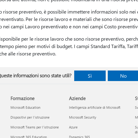
no risorse preventivo, è possibile immettere informazioni solo nei
entivato. Per le risorse lavoro e materiali che sono risorse prev
o nei campi Lavoro preventivato e non nei campi Costo preventiv
sponibile per le risorse lavoro che sono risorse preventivo, perc
 tempo pieno per motivi di budget. I campi Standard Tariffa, Tarif
he alle risorse preventivo.
ueste informazioni sono state utili?
Sì
No
Formazione
Aziende
S
Microsoft Education
Intelligenza artificiale di Microsoft
Sv
Dispositivi per l'istruzione
Microsoft Security
Mi
Microsoft Teams per l'istruzione
Azure
Su
di
Microsoft 365 Education
Dynamics 365