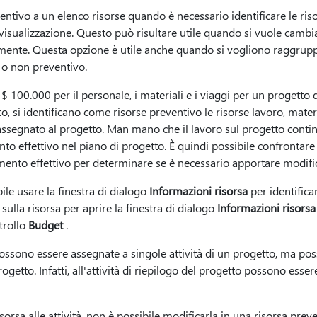
tivo a un elenco risorse quando è necessario identificare le riso
isualizzazione. Questo può risultare utile quando si vuole cambia
nte. Questa opzione è utile anche quando si vogliono raggruppare
 o non preventivo.
$ 100.000 per il personale, i materiali e i viaggi per un progetto 
to, si identificano come risorse preventivo le risorse lavoro, mater
 assegnato al progetto. Man mano che il lavoro sul progetto conti
o effettivo nel piano di progetto. È quindi possibile confrontare e
mento effettivo per determinare se è necessario apportare modifi
le usare la finestra di dialogo
Informazioni risorsa
per identifica
sulla risorsa per aprire la finestra di dialogo
Informazioni risorsa
trollo
Budget
.
ossono essere assegnate a singole attività di un progetto, ma po
 progetto. Infatti, all'attività di riepilogo del progetto possono ess
rsa alle attività, non è possibile modificarla in una risorsa preve