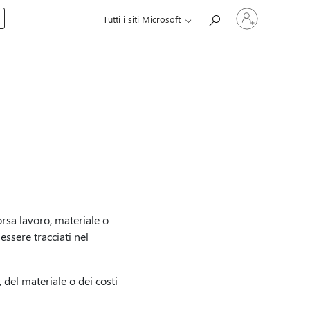
Accedi
Tutti i siti Microsoft
con
il
tuo
account
orsa lavoro, materiale o
essere tracciati nel
 del materiale o dei costi