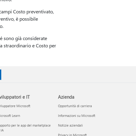
 campi Costo preventivato,
entivo, è possibile
o.
hé sono già considerate
fa straordinario e Costo per
viluppatori e IT
Azienda
iluppatore Microsoft
Opportunità di carriera
crosoft Learn
Informazioni su Microsoft
pporto per le app del marketplace
Notizie aziendali
 IA
Privacy in Microsoft