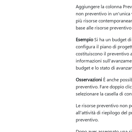
Aggiungere la colonna Preven
non preventivo in un'unica v
più risorse contemporaneame
base alle risorse preventivo
Esempio
Si ha un budget di 
configura il piano di proget
costituiscono il preventivo
informazioni sull'avanzament
budget e lo stato di avanza
Osservazioni
È anche possibi
preventivo. Fare doppio clic 
selezionare la casella di con
Le risorse preventivo non p
all'attività di riepilogo del
preventivo.
Dopo aver assegnato una riso