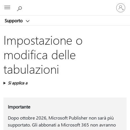
Accedi
Microsoft
con
il
Supporto
tuo
account
Impostazione o
modifica delle
tabulazioni
Si applica a
Importante
Dopo ottobre 2026, Microsoft Publisher non sarà più
supportato. Gli abbonati a Microsoft 365 non avranno