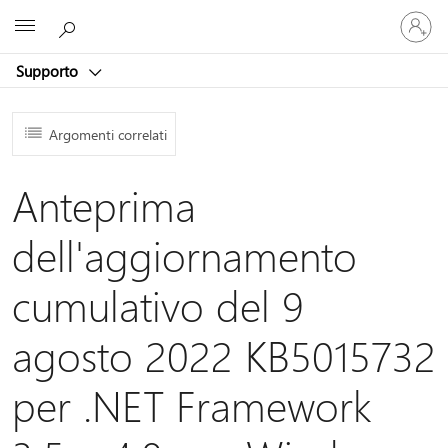
Accedi
Microsoft
con
il
Supporto
tuo
account
Argomenti correlati
Anteprima
dell'aggiornamento
cumulativo del 9
agosto 2022 KB5015732
per .NET Framework