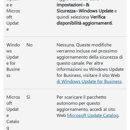
e e
impostazioni
>
&
Micros
Sicurezza
>
Windows Update
e
oft
quindi seleziona
Verifica
Updat
disponibilità aggiornamenti
.
e
Windo
No
Nessuna. Queste modifiche
ws
verranno incluse nel prossimo
Updat
aggiornamento della sicurezza di
e for
questo canale. Per altre
Busine
informazioni su Windows Update
ss
for Business, visitare il sito Web
di Windows Update for Business
.
Micros
Sì
Per scaricare il pacchetto
oft
autonomo per questo
Updat
aggiornamento, accedi al sito
e
Web
Microsoft Update Catalog
.
Catalo
g