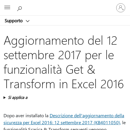
Accedi
Microsoft
con
il
Supporto
tuo
account
Aggiornamento del 12
settembre 2017 per le
funzionalità Get &
Transform in Excel 2016
Si applica a
Dopo aver installato la
Descrizione dell'aggiornamento della
sicurezza per Excel 2016: 12 settembre 2017 (KB4011050),
le
funzionalità Scarica & Transform seguenti vengono