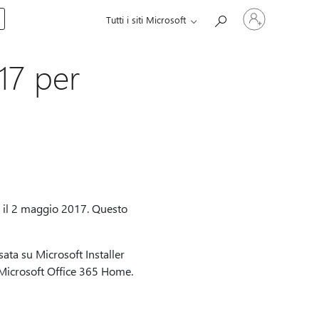
Accedi
Tutti i siti Microsoft
con
il
tuo
account
17 per
o il 2 maggio 2017. Questo
ata su Microsoft Installer
o Microsoft Office 365 Home.