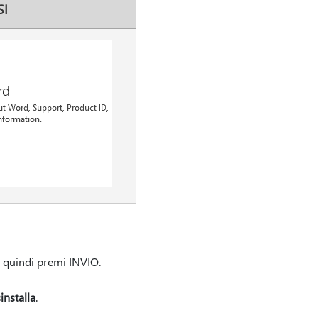
SI
 quindi premi INVIO.
installa
.