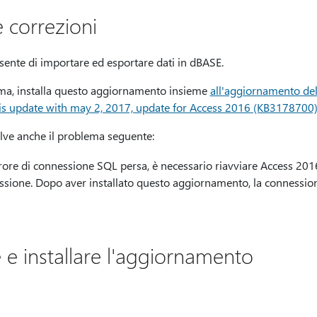
 correzioni
nte di importare ed esportare dati in dBASE.
ema, installa questo aggiornamento insieme
all'aggiornamento de
is update with may 2, 2017, update for Access 2016 (KB3178700
ve anche il problema seguente:
ore di connessione SQL persa, è necessario riavviare Access 2016 
ione. Dopo aver installato questo aggiornamento, la connessione 
 e installare l'aggiornamento