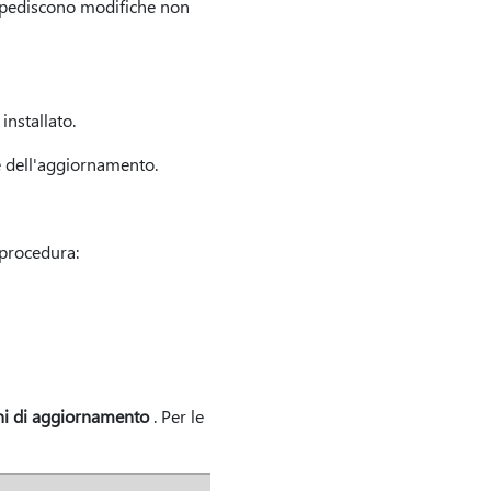
e impediscono modifiche non
nstallato.
e dell'aggiornamento.
 procedura:
i di aggiornamento
. Per le