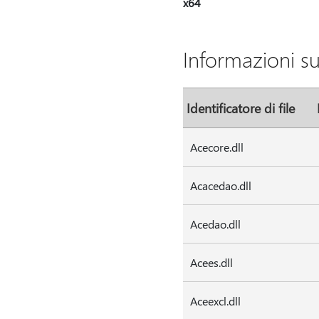
x64
Informazioni su
Identificatore di file
Acecore.dll
Acacedao.dll
Acedao.dll
Acees.dll
Aceexcl.dll