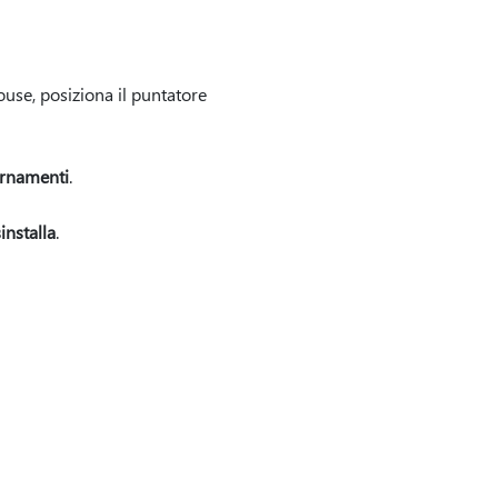
mouse, posiziona il puntatore
ornamenti
.
installa
.