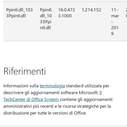
Ppintl.dll_103
Ppintl.
16.0.472
1,214,152
11-
3Ppintl.dll
dll_10
3.1000
mar
33Ppi
-
ntl.dll
201
9
Riferimenti
Informazioni sulla
terminologia
standard utilizzata per
descrivere gli aggiornamenti software Microsoft.
Il
TechCenter di Office System
contiene gli aggiornamenti
amministrativi più recenti e le risorse strategiche per la
distribuzione per tutte le versioni di Office.