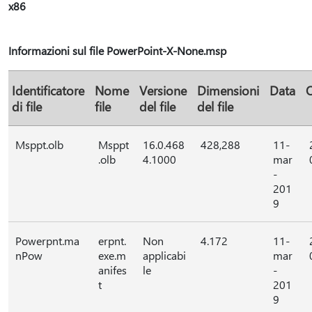
x86
Informazioni sul file PowerPoint-X-None.msp
Identificatore
Nome
Versione
Dimensioni
Data
di file
file
del file
del file
Msppt.olb
Msppt
16.0.468
428,288
11-
.olb
4.1000
mar
-
201
9
Powerpnt.ma
erpnt.
Non
4.172
11-
nPow
exe.m
applicabi
mar
anifes
le
-
t
201
9