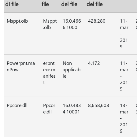
di file
file
del file
del file
Msppt.olb
Msppt
16.0.466
428,280
11-
.olb
6.1000
mar
-
201
9
Powerpnt.ma
erpnt.
Non
4.172
11-
nPow
exe.m
applicabi
mar
anifes
le
-
t
201
9
Ppcore.dll
Ppcor
16.0.483
8,658,608
13-
e.dll
4.10001
mar
-
201
9