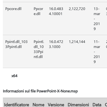
Ppcore.dll
Ppcor
16.0.483
2,122,720
13-
e.dll
4.10001
mar
-
201
9
Ppintl.dll_103
Ppintl.
16.0.472
1,214,144
11-
3Ppintl.dll
dll_10
3.1000
mar
33Ppi
-
ntl.dll
201
9
x64
Informazioni sul file PowerPoint-X-None.msp
Identificatore
Nome
Versione
Dimensioni
Data