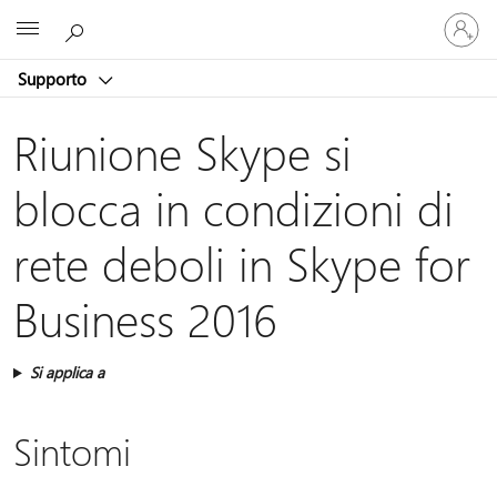
Accedi
Microsoft
con
il
Supporto
tuo
account
Riunione Skype si
blocca in condizioni di
rete deboli in Skype for
Business 2016
Si applica a
Sintomi