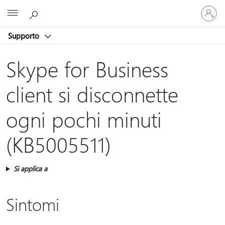
Accedi
Microsoft
con
il
Supporto
tuo
account
Skype for Business
client si disconnette
ogni pochi minuti
(KB5005511)
Si applica a
Sintomi