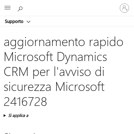
Accedi
Microsoft
con
il
Supporto
tuo
account
aggiornamento rapido
Microsoft Dynamics
CRM per l'avviso di
sicurezza Microsoft
2416728
Si applica a