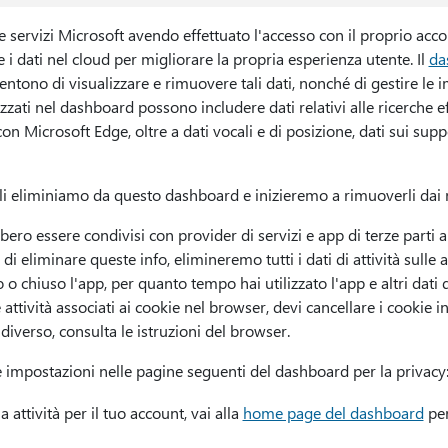
 servizi Microsoft avendo effettuato l'accesso con il proprio acco
e i dati nel cloud per migliorare la propria esperienza utente. Il
da
ntono di visualizzare e rimuovere tali dati, nonché di gestire le i
lizzati nel dashboard possono includere dati relativi alle ricerche e
n Microsoft Edge, oltre a dati vocali e di posizione, dati sui suppor
 li eliminiamo da questo dashboard e inizieremo a rimuoverli dai n
bbero essere condivisi con provider di servizi e app di terze parti 
di eliminare queste info, elimineremo tutti i dati di attività sulle a
 o chiuso l'app, per quanto tempo hai utilizzato l'app e altri dati 
 attività associati ai cookie nel browser, devi cancellare i cookie 
diverso, consulta le istruzioni del browser.
le impostazioni nelle pagine seguenti del dashboard per la privacy
a attività per il tuo account, vai alla
home page del dashboard
per