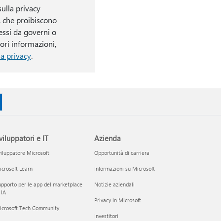
sulla privacy
, che proibiscono
essi da governi o
iori informazioni,
la privacy
.
viluppatori e IT
Azienda
iluppatore Microsoft
Opportunità di carriera
crosoft Learn
Informazioni su Microsoft
pporto per le app del marketplace
Notizie aziendali
 IA
Privacy in Microsoft
icrosoft Tech Community
Investitori