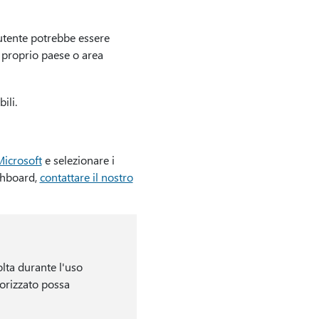
L'utente potrebbe essere
l proprio paese o area
ili.
Microsoft
e selezionare i
shboard,
contattare il nostro
olta durante l'uso
torizzato possa