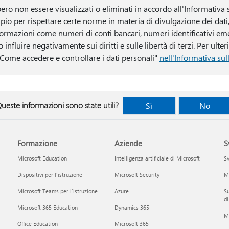
ero non essere visualizzati o eliminati in accordo all'Informativa 
io per rispettare certe norme in materia di divulgazione dei dati
formazioni come numeri di conti bancari, numeri identificativi em
influire negativamente sui diritti e sulle libertà di terzi. Per ulter
"Come accedere e controllare i dati personali"
nell'Informativa sul
ueste informazioni sono state utili?
Sì
No
Formazione
Aziende
S
Microsoft Education
Intelligenza artificiale di Microsoft
Sv
Dispositivi per l'istruzione
Microsoft Security
Mi
Microsoft Teams per l'istruzione
Azure
Su
di
Microsoft 365 Education
Dynamics 365
M
Office Education
Microsoft 365