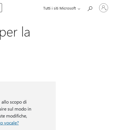
Accedi
Tutti i siti Microsoft
con
il
tuo
account
per la
 allo scopo di
uire sul modo in
ste modifiche,
to vocale?