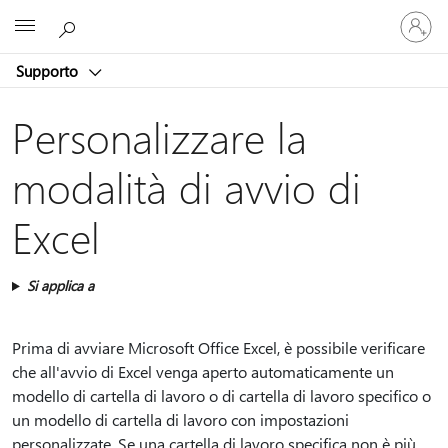
Accedi
Microsoft
con
il
Supporto
tuo
account
Personalizzare la
modalità di avvio di
Excel
Si applica a
Prima di avviare Microsoft Office Excel, è possibile verificare
che all'avvio di Excel venga aperto automaticamente un
modello di cartella di lavoro o di cartella di lavoro specifico o
un modello di cartella di lavoro con impostazioni
personalizzate. Se una cartella di lavoro specifica non è più