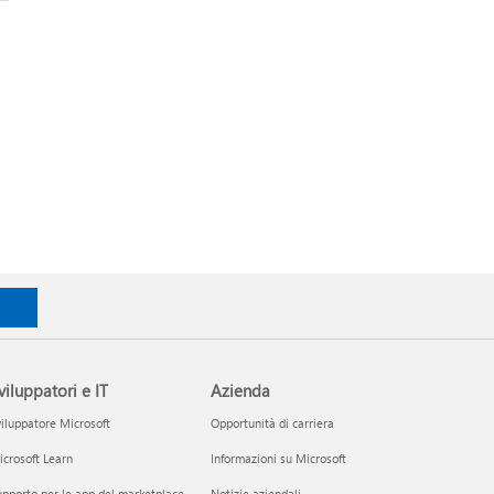
viluppatori e IT
Azienda
iluppatore Microsoft
Opportunità di carriera
crosoft Learn
Informazioni su Microsoft
pporto per le app del marketplace
Notizie aziendali