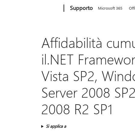
Microsoft
Supporto
Microsoft 365
Off
Affidabilità cum
il.NET Framewor
Vista SP2, Win
Server 2008 SP
2008 R2 SP1
Si applica a