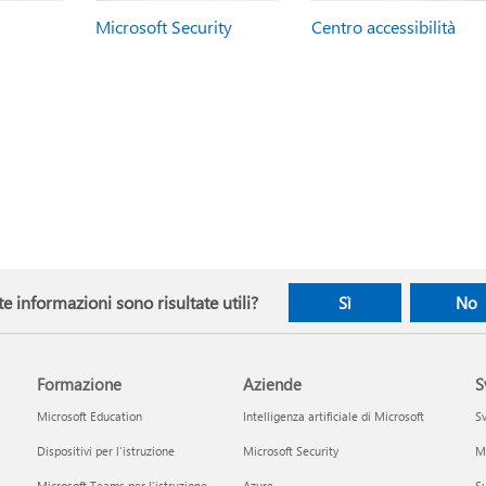
Microsoft Security
Centro accessibilità
e informazioni sono risultate utili?
Sì
No
Formazione
Aziende
S
Microsoft Education
Intelligenza artificiale di Microsoft
Sv
Dispositivi per l'istruzione
Microsoft Security
Mi
Microsoft Teams per l'istruzione
Azure
Su