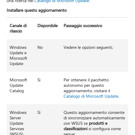
una ricerca nel
Catalogo di Microsoft Update
.
Installare questo aggiornamento
Canale di
Disponibile
Passaggio successivo
rilascio
Windows
No
Vedere le opzioni seguenti.
Update e
Microsoft
Update
Microsoft
Sì
Per ottenere il pacchetto
Update
autonomo per questo
Catalog
aggiornamento, visitare il
Catalogo di Microsoft Update
.
Windows
Sì
Questo aggiornamento consente
Server
di sincronizzare automaticamente
Update
con WSUS se
prodotti e
Services
classificazioni
si configura come
(WSUS)
segue: