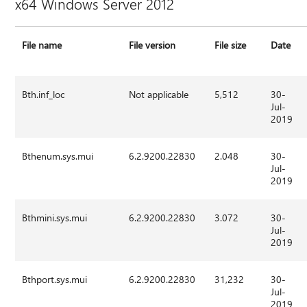
x64 Windows Server 2012
File name
File version
File size
Date
Bth.inf_loc
Not applicable
5,512
30-
Jul-
2019
Bthenum.sys.mui
6.2.9200.22830
2.048
30-
Jul-
2019
Bthmini.sys.mui
6.2.9200.22830
3.072
30-
Jul-
2019
Bthport.sys.mui
6.2.9200.22830
31,232
30-
Jul-
2019