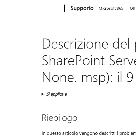
Microsoft
Supporto
Microsoft 365
Off
Descrizione del 
SharePoint Serv
None. msp): il 9
Si applica a
Riepilogo
In questo articolo vengono descritti i problem