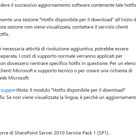
tendere il successivo aggiornamento software contenente tale hotfix
esente una sezione "Hotfix disponibile per il download" all'inizio d
a sezione non viene visualizzata, contattare il servizio clienti
tfix.
è necessaria attività di risoluzione aggiuntiva, potrebbe essere
separata. I costi di supporto normale verranno applicati per
n dovessero rientrare specifico hotfix in questione. Per un elenc
lienti Microsoft e supporto tecnico o per creare una richiesta di
 Web Microsoft:
=support
Nota: Il modulo "Hotfix disponibile per il download"
otfix. Se non viene visualizzata la lingua, è perché un aggiornamen
sporre di SharePoint Server 2010 Service Pack 1 (SP1).