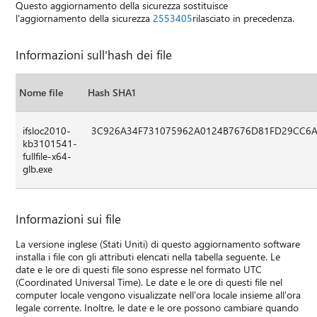
Questo aggiornamento della sicurezza sostituisce
l'aggiornamento della sicurezza
2553405
rilasciato in precedenza.
Informazioni sull'hash dei file
Nome file
Hash SHA1
ifsloc2010-
3C926A34F731075962A0124B7676D81FD29CC6
kb3101541-
fullfile-x64-
glb.exe
Informazioni sui file
La versione inglese (Stati Uniti) di questo aggiornamento software
installa i file con gli attributi elencati nella tabella seguente. Le
date e le ore di questi file sono espresse nel formato UTC
(Coordinated Universal Time). Le date e le ore di questi file nel
computer locale vengono visualizzate nell'ora locale insieme all'ora
legale corrente. Inoltre, le date e le ore possono cambiare quando