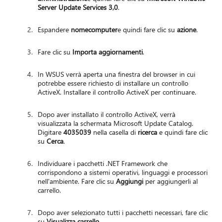
Server Update Services 3,0
.
Espandere
nomecomputer
e quindi fare clic su
azione
.
Fare clic su
Importa aggiornamenti
.
In WSUS verrà aperta una finestra del browser in cui
potrebbe essere richiesto di installare un controllo
ActiveX. Installare il controllo ActiveX per continuare.
Dopo aver installato il controllo ActiveX, verrà
visualizzata la schermata Microsoft Update Catalog.
Digitare
4035039
nella casella di
ricerca
e quindi fare clic
su
Cerca
.
Individuare i pacchetti .NET Framework che
corrispondono a sistemi operativi, linguaggi e processori
nell'ambiente. Fare clic su
Aggiungi
per aggiungerli al
carrello.
Dopo aver selezionato tutti i pacchetti necessari, fare clic
su
Visualizza carrello
.