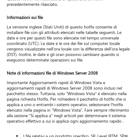
precedentemente rilasciato.
Informazioni sui file
La versione inglese (Stati Uniti) di questo hotfix consente di
installare file con gli attributi elencati nelle tabelle seguenti. Le
date e ore per questi file sono elencate nel tempo universale
coordinato (UTC). Le date e le ore dei file sul computer locale
vengono visualizzate nell'ora locale con la differenza dell'ora legale
(DST). Inoltre, le date e gli orari possono cambiare quando si
eseguono determinate operazioni sui file.
Note di informazioni file di Windows Server 2008
Importante Aggiornamenti rapidi di Windows Vista e
aggiornamenti rapidi di Windows Server 2008 sono inclusi nel
pacchetto stesso. Tuttavia, solo "Windows Vista" è elencato nella
pagina richiesta Hotfix. Per richiedere il pacchetto di hotfix che si
applica a uno o entrambi i sistemi operativi, selezionare l'hotfix
elencato nella pagina in "Windows Vista". Fare sempre riferimento
alla sezione "Si applica a" negli articoli per determinare il sistema
operativo effettivo a cui si applica ogni aggiornamento rapido .
I file relativi a un prodotto specifico, SR_Level (RTM, SP
n
)