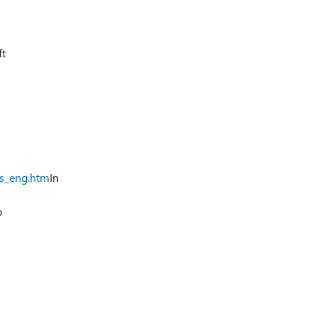
ft
ts_eng.htm
In
o