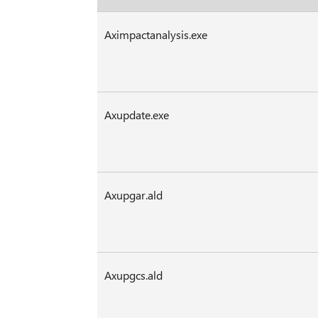
Aximpactanalysis.exe
Axupdate.exe
Axupgar.ald
Axupgcs.ald