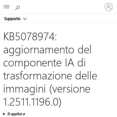
Accedi
Microsoft
con
il
Supporto
tuo
account
KB5078974:
aggiornamento del
componente IA di
trasformazione delle
immagini (versione
1.2511.1196.0)
Si applica a