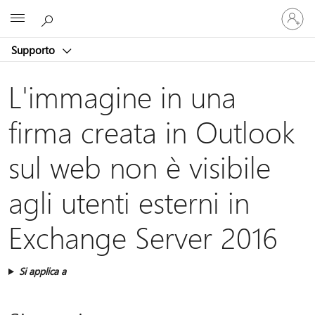
Accedi
Microsoft
con
il
Supporto
tuo
account
L'immagine in una
firma creata in Outlook
sul web non è visibile
agli utenti esterni in
Exchange Server 2016
Si applica a