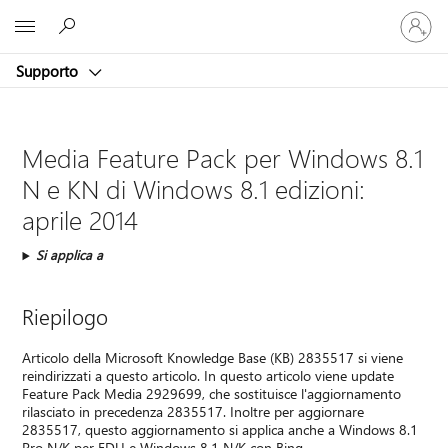
Accedi
Microsoft
con
il
Supporto
tuo
account
Media Feature Pack per Windows 8.1
N e KN di Windows 8.1 edizioni:
aprile 2014
Si applica a
Riepilogo
Articolo della Microsoft Knowledge Base (KB) 2835517 si viene
reindirizzati a questo articolo. In questo articolo viene update
Feature Pack Media 2929699, che sostituisce l'aggiornamento
rilasciato in precedenza 2835517. Inoltre per aggiornare
2835517, questo aggiornamento si applica anche a Windows 8.1
Pro N/K per EDU e Windows 8.1 N/K con Bing.