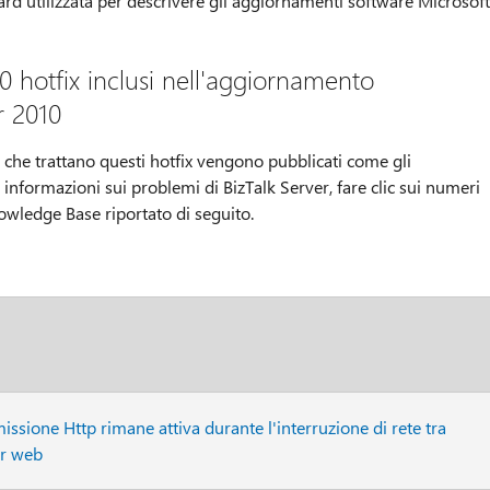
rd utilizzata per descrivere gli aggiornamenti software Microsoft
0 hotfix inclusi nell'aggiornamento
r 2010
 che trattano questi hotfix vengono pubblicati come gli
i informazioni sui problemi di BizTalk Server, fare clic sui numeri
Knowledge Base riportato di seguito.
missione Http rimane attiva durante l'interruzione di rete tra
er web