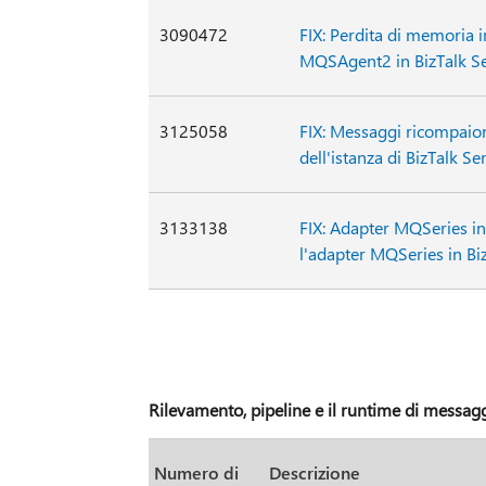
3090472
FIX: Perdita di memoria 
MQSAgent2 in BizTalk S
3125058
FIX: Messaggi ricompaion
dell'istanza di BizTalk Se
3133138
FIX: Adapter MQSeries in
l'adapter MQSeries in Bi
Rilevamento, pipeline e il runtime di messagg
Numero di
Descrizione