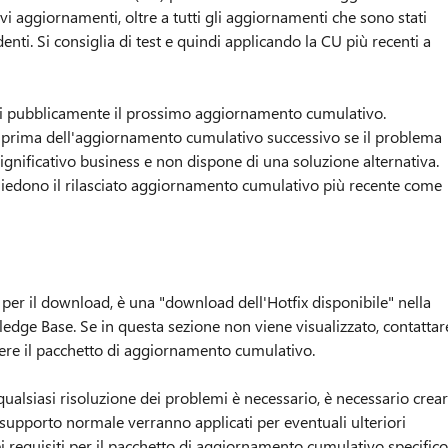
aggiornamenti, oltre a tutti gli aggiornamenti che sono stati
nti. Si consiglia di test e quindi applicando la CU più recenti a
ati pubblicamente il prossimo aggiornamento cumulativo.
 prima dell'aggiornamento cumulativo successivo se il problema
ignificativo business e non dispone di una soluzione alternativa.
hiedono il rilasciato aggiornamento cumulativo più recente come
per il download, è una "download dell'Hotfix disponibile" nella
ledge Base. Se in questa sezione non viene visualizzato, contattar
enere il pacchetto di aggiornamento cumulativo.
 qualsiasi risoluzione dei problemi è necessario, è necessario crea
di supporto normale verranno applicati per eventuali ulteriori
equisiti per il pacchetto di aggiornamento cumulativo specifico