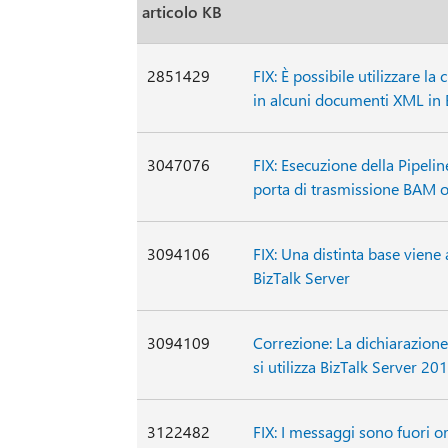
articolo KB
2851429
FIX: È possibile utilizzare l
in alcuni documenti XML in 
3047076
FIX: Esecuzione della Pipelin
porta di trasmissione BAM o 
3094106
FIX: Una distinta base viene
BizTalk Server
3094109
Correzione: La dichiarazio
si utilizza BizTalk Server 20
3122482
FIX: I messaggi sono fuori o