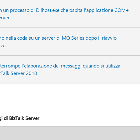
in un processo di Dllhost.exe che ospita l'applicazione COM+
erver
o nella coda su un server di MQ Series dopo il riavvio
rver
terrompe l'elaborazione dei messaggi quando si utilizza
zTalk Server 2010
i di BizTalk Server