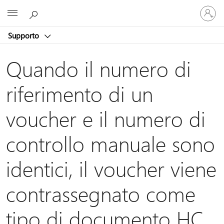
Accedi
Microsoft
con
il
Supporto
tuo
account
Quando il numero di
riferimento di un
voucher e il numero di
controllo manuale sono
identici, il voucher viene
contrassegnato come
tipo di documento HC