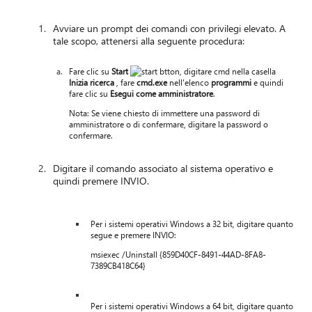
Avviare un prompt dei comandi con privilegi elevato. A
tale scopo, attenersi alla seguente procedura:
Fare clic su
Start
, digitare cmd nella casella
Inizia ricerca
, fare
cmd.exe
nell'elenco
programmi
e quindi
fare clic su
Esegui come amministratore
.
Nota: Se viene chiesto di immettere una password di
amministratore o di confermare, digitare la password o
confermare.
Digitare il comando associato al sistema operativo e
quindi premere INVIO.
Per i sistemi operativi Windows a 32 bit, digitare quanto
segue e premere INVIO:
msiexec /Uninstall {859D40CF-8491-44AD-8FA8-
7389CB418C64}
Per i sistemi operativi Windows a 64 bit, digitare quanto