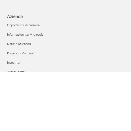
Azienda
Opportunità di carriera
Informazioni su Microsoft
Notizie aziendali
Privacy in Microsoft
Investitori
Accessibilità
Italiano (Italia)
Le tue scelte sulla privacy
Privacy per l'integrità dei consumer
Riferimenti societari
Contatta Microsoft
Privacy
Condizioni per l'utilizzo
Marchi
Informazioni sulle inserzioni
EU Compliance DoCs