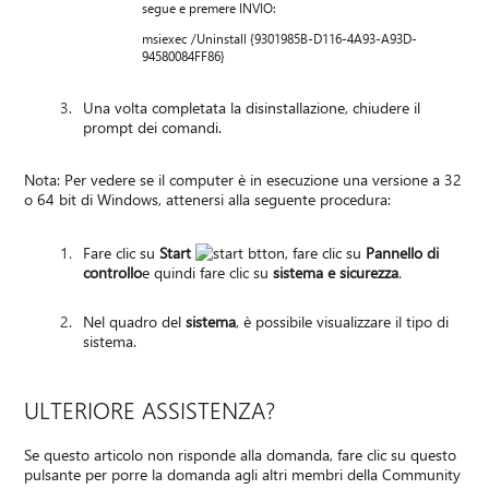
segue e premere INVIO:
msiexec /Uninstall {9301985B-D116-4A93-A93D-
94580084FF86}
Una volta completata la disinstallazione, chiudere il
prompt dei comandi.
Nota: Per vedere se il computer è in esecuzione una versione a 32
o 64 bit di Windows, attenersi alla seguente procedura:
Fare clic su
Start
, fare clic su
Pannello di
controllo
e quindi fare clic su
sistema e sicurezza
.
Nel quadro del
sistema
, è possibile visualizzare il tipo di
sistema.
ULTERIORE ASSISTENZA?
Se questo articolo non risponde alla domanda, fare clic su questo
pulsante per porre la domanda agli altri membri della Community