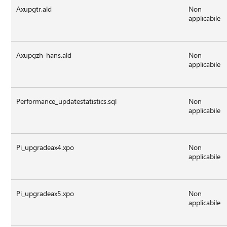
Axupgtr.ald
Non
applicabile
Axupgzh-hans.ald
Non
applicabile
Performance_updatestatistics.sql
Non
applicabile
Pi_upgradeax4.xpo
Non
applicabile
Pi_upgradeax5.xpo
Non
applicabile