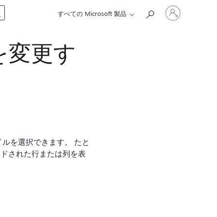
ア
入
すべての Microsoft 製品
カ
ウ
ン
を変更す
ト
に
サ
イ
ン
イ
ン
す
る
ルを選択できます。 たと
ンドされた行または列を表