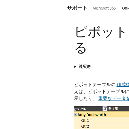
Microsoft
サポート
Microsoft 365
Offi
ピボット
る
適用先
ピボットテーブルの
作成
えば、ピボットテーブル
示したり、
重要なデータ