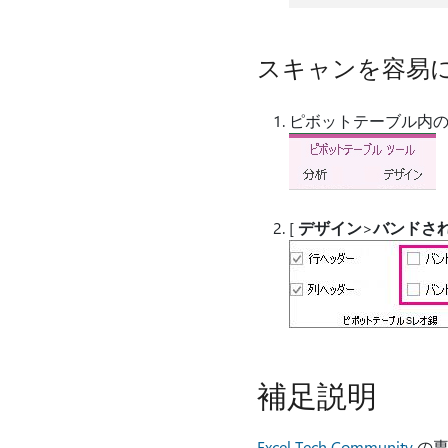
スキャンを容易
ピボットテーブル内の
[
デザイン
>
バンドさ
補足説明
Excel Tech Community
の専