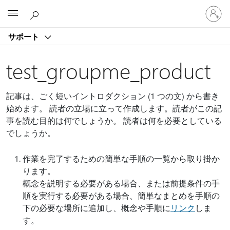
ア
Microsoft
カ
ウ
サポート
ン
ト
に
test_groupme_product
サ
イ
ン
記事は、ごく短いイントロダクション (1 つの文) から書き
イ
始めます。 読者の立場に立って作成します。読者がこの記
ン
事を読む目的は何でしょうか。 読者は何を必要としている
す
でしょうか。
る
作業を完了するための簡単な手順の一覧から取り掛か
ります。
概念を説明する必要がある場合、または前提条件の手
順を実行する必要がある場合、簡単なまとめを手順の
下の必要な場所に追加し、概念や手順に
リンク
しま
す。