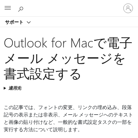
ア
Microsoft
カ
ウ
サポート
ン
ト
に
Outlook for Macで電子
サ
イ
メール メッセージを
ン
イ
書式設定する
ン
す
る
適用先
この記事では、フォントの変更、リンクの埋め込み、段落
記号の表示または非表示、メール メッセージへのテキスト
と画像の貼り付けなど、一般的な書式設定タスクの一部を
実行する方法について説明します。