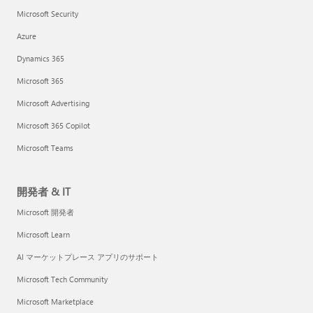
Microsoft Security
Azure
Dynamics 365
Microsoft 365
Microsoft Advertising
Microsoft 365 Copilot
Microsoft Teams
開発者 & IT
Microsoft 開発者
Microsoft Learn
AI マーケットプレース アプリのサポート
Microsoft Tech Community
Microsoft Marketplace