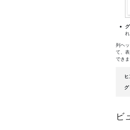
グ
れ
列ヘッ
て、表
できま
ヒ
グ
ビ