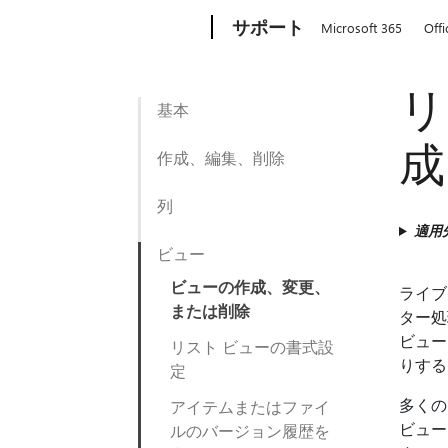
Microsoft
サポート
Microsoft 365
Offi
リ
基本
成
作成、編集、削除
列
適用
ビュー
ビューの作成、変更、
ライブ
または削除
ター処
ビュー
リスト ビューの書式設
りする
定
多くの
アイテムまたはファイ
ビュー
ルのバージョン履歴を