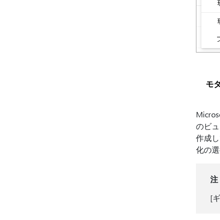
モ
Mic
のビュ
作成し
化の選
注
[