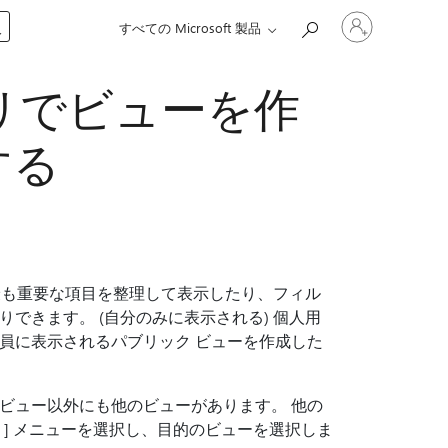
ア
入
すべての Microsoft 製品
カ
ウ
ン
リでビューを作
ト
に
サ
する
イ
ン
イ
ン
す
る
 最も重要な項目を整理して表示したり、フィル
できます。 (自分のみに表示される) 個人用
員に表示されるパブリック ビューを作成した
ビュー以外にも他のビューがあります。 他の
] メニューを選択し、目的のビューを選択しま