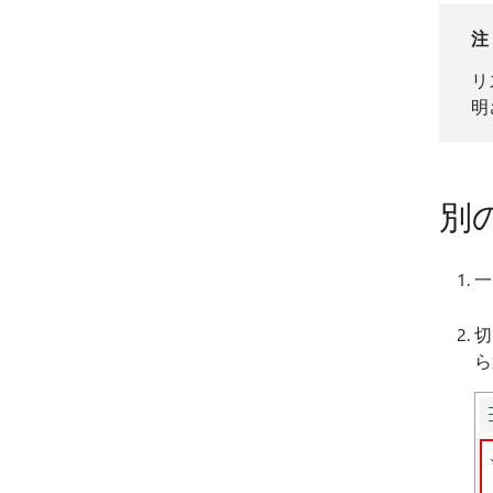
注
リ
明
別
一
切
ら