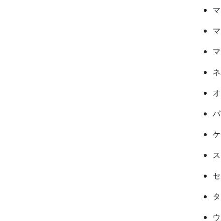
マ
マ
マ
ネ
オ
パ
ケ
ス
セ
タ
ウ