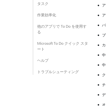
タスク
ア
作業効率化
ア
バ
他のアプリで To Do を使用す
る
ブ
Microsoft To Do クイック スタ
カ
ート
中
ヘルプ
中
トラブルシューティング
ク
チ
デ
オ