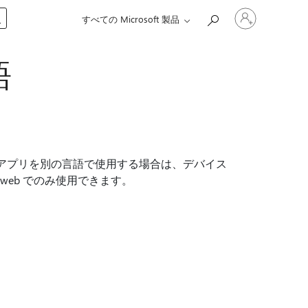
ア
入
すべての Microsoft 製品
カ
ウ
ン
語
ト
に
サ
イ
ン
イ
ン
す
ます。 アプリを別の言語で使用する場合は、デバイス
る
 web でのみ使用できます。