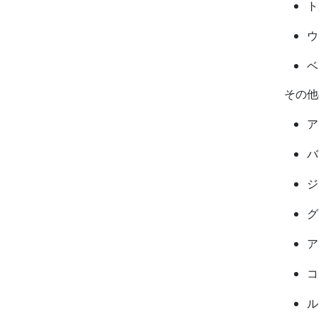
ト
ウ
ベ
その
ア
バ
ジ
グ
ア
コ
ル