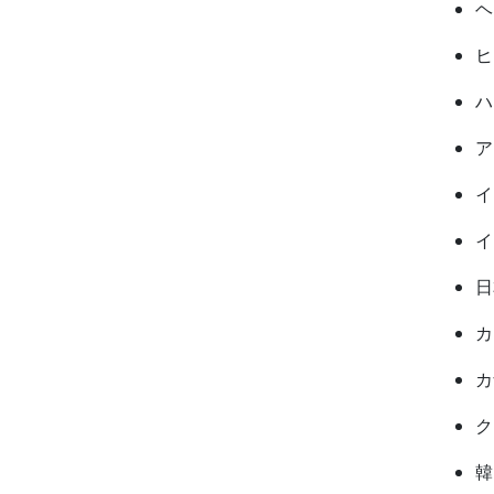
ヘ
ヒ
ハ
ア
イ
イ
日
カ
カ
ク
韓