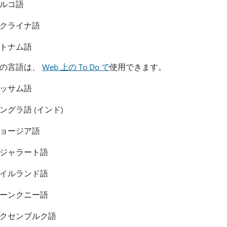
ルコ語
クライナ語
トナム語
他の言語は、
Web 上の To Do で
使用できます。
ッサム語
ングラ語 (インド)
ョージア語
ジャラート語
イルランド語
ーンクニー語
クセンブルク語