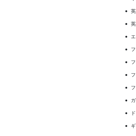
英
英
エ
フ
フ
フ
フ
ガ
ド
ギ