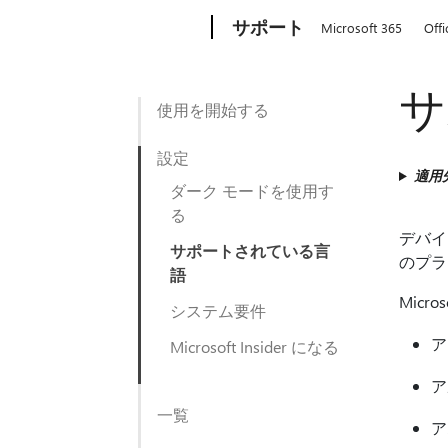
Microsoft
サポート
Microsoft 365
Offi
サ
使用を開始する
設定
適用
ダーク モードを使用す
る
デバイ
サポートされている言
のプラ
語
Micr
システム要件
ア
Microsoft Insider になる
ア
一覧
ア