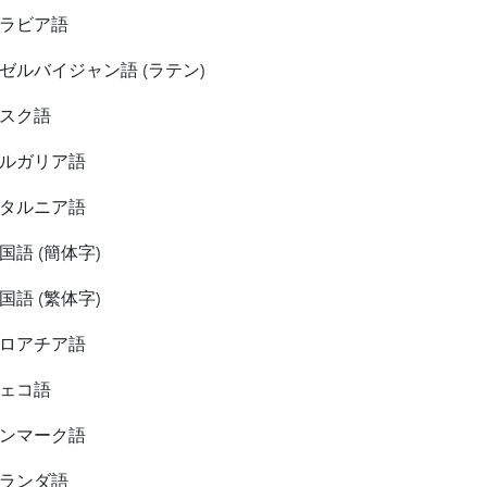
ラビア語
ゼルバイジャン語 (ラテン)
スク語
ルガリア語
タルニア語
国語 (簡体字)
国語 (繁体字)
ロアチア語
ェコ語
ンマーク語
ランダ語