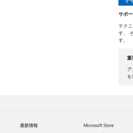
サ
サポー
テクニ
す。 
す。
重
ア
を
最新情報
Microsoft Store