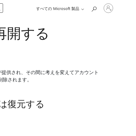
ア
入
すべての Microsoft 製品
カ
ウ
ン
を再開する
ト
に
サ
イ
ン
イ
ン
す
猶予期間が提供され、その間に考えを変えてアカウント
る
に削除されます。
は復元する