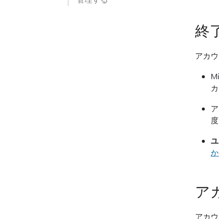
終
アカウ
M
カ
ア
度
ユ
か
ア
アカウ