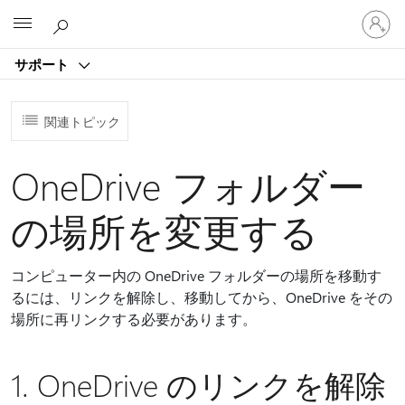
ア
Microsoft
カ
ウ
サポート
ン
ト
に
関連トピック
サ
イ
ン
OneDrive フォルダー
イ
ン
の場所を変更する
す
る
コンピューター内の OneDrive フォルダーの場所を移動す
るには、リンクを解除し、移動してから、OneDrive をその
場所に再リンクする必要があります。
1. OneDrive のリンクを解除