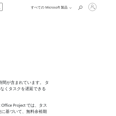
ア
入
すべての Microsoft 製品
カ
ウ
ン
ト
に
サ
イ
ン
イ
ン
す
る
る時間が含まれています。 タ
となくタスクを遅延できる
fice Project では、タス
比較に基づいて、無料余裕期