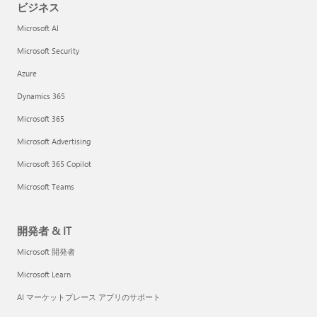
ビジネス
Microsoft AI
Microsoft Security
Azure
Dynamics 365
Microsoft 365
Microsoft Advertising
Microsoft 365 Copilot
Microsoft Teams
開発者 & IT
Microsoft 開発者
Microsoft Learn
AI マーケットプレース アプリのサポート