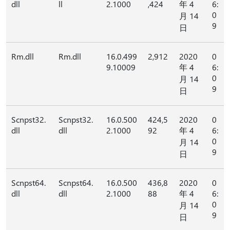
dll
ll
2.1000
,424
年 4
6:
0
月 14
9
日
Rm.dll
Rm.dll
16.0.499
2,912
2020
0
9.10009
年 4
6:
0
月 14
9
日
Scnpst32.
Scnpst32.
16.0.500
424,5
2020
0
dll
dll
2.1000
92
年 4
6:
0
月 14
9
日
Scnpst64.
Scnpst64.
16.0.500
436,8
2020
0
dll
dll
2.1000
88
年 4
6:
0
月 14
9
日