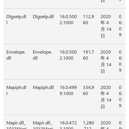
日
Dlgsetp.dl
Dlgsetp.dll
16.0.500
112,9
2020
0
l
2.1000
60
年 4
6:
0
月 14
9
日
Envelope.
Envelope.
16.0.500
191,7
2020
0
dll
dll
2.1000
60
年 4
6:
0
月 14
9
日
Mapiph.dl
Mapiph.dll
16.0.499
334,9
2020
0
l
9.1000
60
年 4
6:
0
月 14
9
日
Mapir.dll_
Mapir.dll_
16.0.472
1,280
2020
0
1033Mapi
1033Mapi
3.1000
,712
年 4
9: