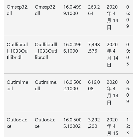
Omsxp32.
Omsxp32.
16.0.499
263,2
2020
0
dll
dll
9.1000
64
年 4
6:
0
月 14
9
日
Outllibr.dl
Outllibr.dll
16.0.496
7,498
2020
0
l_1033Ou
_1033Outl
6.1000
,576
年 4
9:
tllibr.dll
libr.dll
0
月 14
5
日
Outlmime
Outlmime.
16.0.500
616,0
2020
0
.dll
dll
2.1000
08
年 4
6:
0
月 14
9
日
Outlook.e
Outlook.e
16.0.500
3,292
2020
1
xe
xe
5.10002
,200
年 4
2:
3
月 15