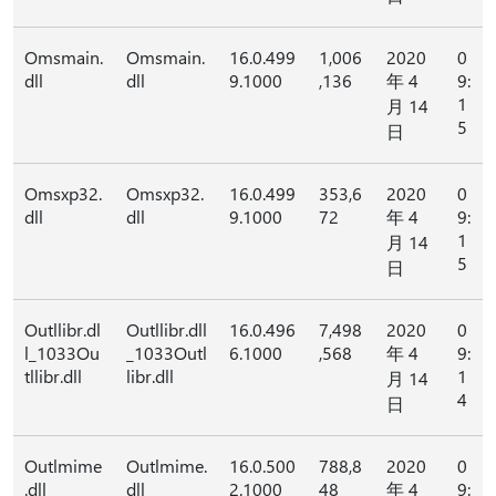
Omsmain.
Omsmain.
16.0.499
1,006
2020
0
dll
dll
9.1000
,136
年 4
9:
1
月 14
5
日
Omsxp32.
Omsxp32.
16.0.499
353,6
2020
0
dll
dll
9.1000
72
年 4
9:
1
月 14
5
日
Outllibr.dl
Outllibr.dll
16.0.496
7,498
2020
0
l_1033Ou
_1033Outl
6.1000
,568
年 4
9:
tllibr.dll
libr.dll
1
月 14
4
日
Outlmime
Outlmime.
16.0.500
788,8
2020
0
.dll
dll
2.1000
48
年 4
9: