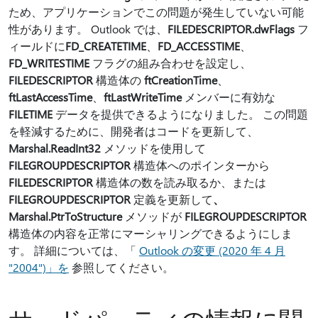
ため、アプリケーションでこの問題が発生していない可能
性があります。 Outlook では、
FILEDESCRIPTOR.dwFlags
フ
ィールドに
FD_CREATETIME
、
FD_ACCESSTIME
、
FD_WRITESTIME
フラグの組み合わせを設定し、
FILEDESCRIPTOR
構造体の
ftCreationTime
、
ftLastAccessTime
、
ftLastWriteTime
メンバーに有効な
FILETIME
データを提供できるようになりました。 この問題
を軽減するために、開発者はコードを更新して、
Marshal.ReadInt32
メソッドを使用して
FILEGROUPDESCRIPTOR
構造体へのポインターから
FILEDESCRIPTOR
構造体の数を読み取るか、または
FILEGROUPDESCRIPTOR
定義を更新して
、
Marshal.PtrToStructure
メソッドが
FILEGROUPDESCRIPTOR
構造体の内容を正常にマーシャリングできるようにしま
す。 詳細については、「
Outlook の変更 (2020 年 4 月
"2004")」を
参照してください。