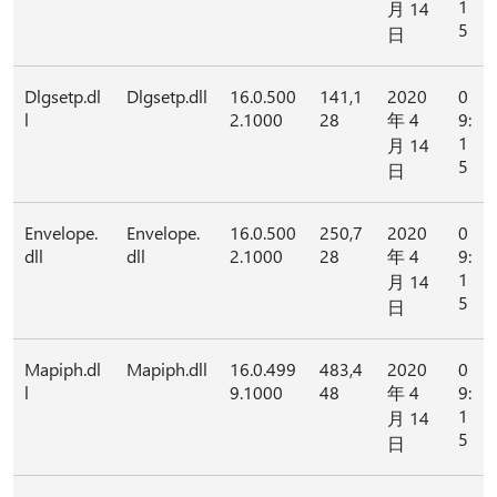
1
月 14
5
日
Dlgsetp.dl
Dlgsetp.dll
16.0.500
141,1
2020
0
l
2.1000
28
年 4
9:
1
月 14
5
日
Envelope.
Envelope.
16.0.500
250,7
2020
0
dll
dll
2.1000
28
年 4
9:
1
月 14
5
日
Mapiph.dl
Mapiph.dll
16.0.499
483,4
2020
0
l
9.1000
48
年 4
9:
1
月 14
5
日