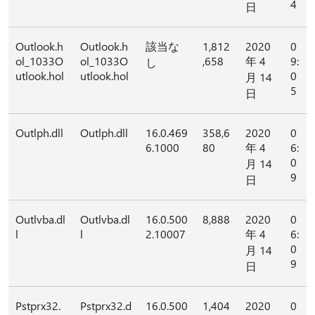
4
日
Outlook.h
Outlook.h
該当な
1,812
2020
0
ol_1033O
ol_1033O
,658
年 4
9:
し
utlook.hol
utlook.hol
0
月 14
5
日
Outlph.dll
Outlph.dll
16.0.469
358,6
2020
0
6.1000
80
年 4
6:
0
月 14
9
日
Outlvba.dl
Outlvba.dl
16.0.500
8,888
2020
0
l
l
2.10007
年 4
6:
0
月 14
9
日
Pstprx32.
Pstprx32.d
16.0.500
1,404
2020
0