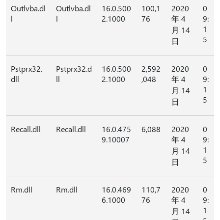
Outlvba.dl
Outlvba.dl
16.0.500
100,1
2020
0
l
l
2.1000
76
年 4
9:
1
月 14
5
日
Pstprx32.
Pstprx32.d
16.0.500
2,592
2020
0
dll
ll
2.1000
,048
年 4
9:
1
月 14
5
日
Recall.dll
Recall.dll
16.0.475
6,088
2020
0
9.10007
年 4
9:
1
月 14
5
日
Rm.dll
Rm.dll
16.0.469
110,7
2020
0
6.1000
76
年 4
9:
1
月 14