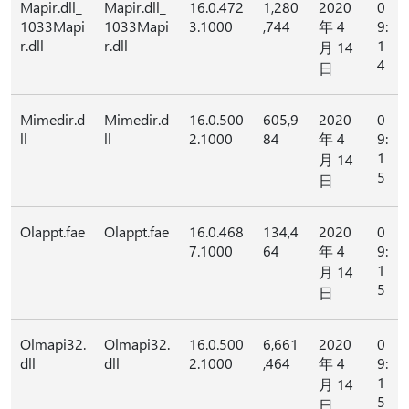
Mapir.dll_
Mapir.dll_
16.0.472
1,280
2020
0
1033Mapi
1033Mapi
3.1000
,744
年 4
9:
r.dll
r.dll
1
月 14
4
日
Mimedir.d
Mimedir.d
16.0.500
605,9
2020
0
ll
ll
2.1000
84
年 4
9:
1
月 14
5
日
Olappt.fae
Olappt.fae
16.0.468
134,4
2020
0
7.1000
64
年 4
9:
1
月 14
5
日
Olmapi32.
Olmapi32.
16.0.500
6,661
2020
0
dll
dll
2.1000
,464
年 4
9:
1
月 14
5
日