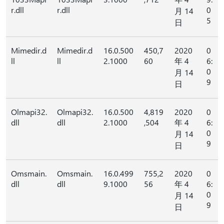
r.dll
r.dll
0
月 14
5
日
Mimedir.d
Mimedir.d
16.0.500
450,7
2020
0
ll
ll
2.1000
60
年 4
6:
0
月 14
9
日
Olmapi32.
Olmapi32.
16.0.500
4,819
2020
0
dll
dll
2.1000
,504
年 4
6:
0
月 14
9
日
Omsmain.
Omsmain.
16.0.499
755,2
2020
0
dll
dll
9.1000
56
年 4
6:
0
月 14
9
日