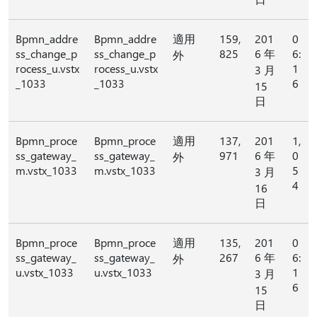
Bpmn_addre
Bpmn_addre
適用
159,
201
0
ss_change_p
ss_change_p
825
6 年
6:
外
rocess_u.vstx
rocess_u.vstx
1
3 月
_1033
_1033
6
15
日
Bpmn_proce
Bpmn_proce
適用
137,
201
1,
ss_gateway_
ss_gateway_
971
6 年
0
外
m.vstx_1033
m.vstx_1033
5
3 月
4
16
日
Bpmn_proce
Bpmn_proce
適用
135,
201
0
ss_gateway_
ss_gateway_
267
6 年
6:
外
u.vstx_1033
u.vstx_1033
1
3 月
6
15
日