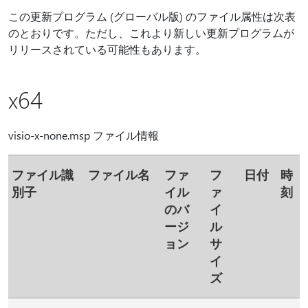
この更新プログラム (グローバル版) のファイル属性は次表
のとおりです。ただし、これより新しい更新プログラムが
リリースされている可能性もあります。
x64
visio-x-none.msp ファイル情報
ファイル識
ファイル名
ファ
フ
日付
時
別子
イル
ァ
刻
のバ
イ
ージ
ル
ョン
サ
イ
ズ