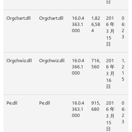
日
Orgchart.dll
Orgchart.dll
16.0.4
1,82
201
0
363.1
6,58
6 年
6:
000
4
2
3 月
3
15
日
Orgchwiz.dll
Orgchwiz.dll
16.0.4
716,
201
1,
366.1
560
6 年
2
000
1
3 月
5
16
日
Pe.dll
Pe.dll
16.0.4
915,
201
0
363.1
680
6 年
6:
000
2
3 月
3
15
日