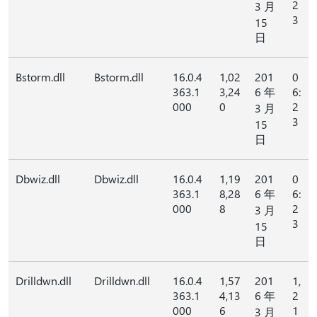
2
3 月
3
15
日
Bstorm.dll
Bstorm.dll
16.0.4
1,02
201
0
363.1
3,24
6 年
6:
000
0
2
3 月
3
15
日
Dbwiz.dll
Dbwiz.dll
16.0.4
1,19
201
0
363.1
8,28
6 年
6:
000
8
2
3 月
3
15
日
Drilldwn.dll
Drilldwn.dll
16.0.4
1,57
201
1,
363.1
4,13
6 年
2
000
6
1
3 月