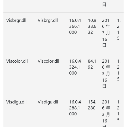
日
Visbrgr.dll
Visbrgr.dll
16.0.4
10,9
201
1,
366.1
38,6
6 年
2
000
32
1
3 月
5
16
日
Viscolor.dll
Viscolor.dll
16.0.4
84,1
201
1,
324.1
92
6 年
2
000
1
3 月
5
16
日
Visdlgu.dll
Visdlgu.dll
16.0.4
154,
201
1,
288.1
280
6 年
2
000
1
3 月
5
16
日