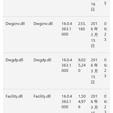
5
16
日
Dwgcnv.dll
Dwgcnv.dll
16.0.4
233,
201
0
363.1
160
6 年
6:
000
2
3 月
3
15
日
Dwgdp.dll
Dwgdp.dll
16.0.4
9,02
201
0
363.1
5,24
6 年
6:
000
0
2
3 月
3
15
日
Facility.dll
Facility.dll
16.0.4
1,50
201
0
363.1
4,97
6 年
6:
000
6
2
3 月
3
15