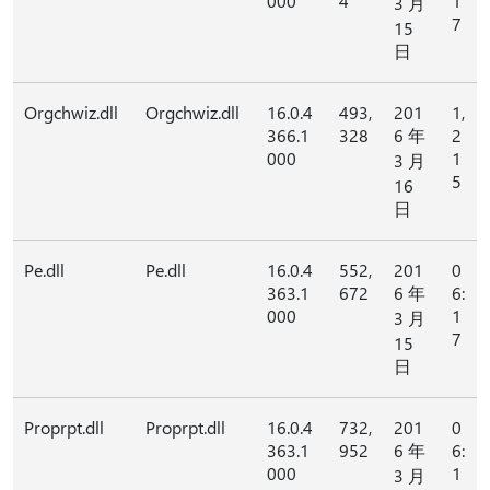
000
4
1
3 月
7
15
日
Orgchwiz.dll
Orgchwiz.dll
16.0.4
493,
201
1,
366.1
328
6 年
2
000
1
3 月
5
16
日
Pe.dll
Pe.dll
16.0.4
552,
201
0
363.1
672
6 年
6:
000
1
3 月
7
15
日
Proprpt.dll
Proprpt.dll
16.0.4
732,
201
0
363.1
952
6 年
6:
000
1
3 月