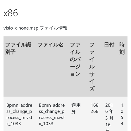
x86
visio-x-none.msp ファイル情報
ファイル識
ファイル名
ファ
フ
日付
時
別子
イル
ァ
刻
のバ
イ
ージ
ル
ョン
サ
イ
ズ
Bpmn_addre
Bpmn_addre
適用
168,
201
1,
ss_change_p
ss_change_p
268
6 年
0
外
rocess_m.vst
rocess_m.vst
5
3 月
x_1033
x_1033
4
16
日