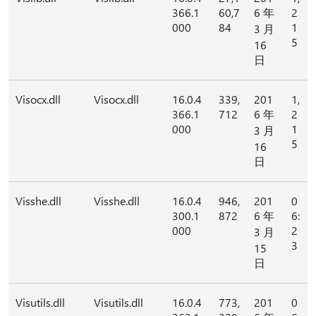
366.1
60,7
6 年
2
000
84
1
3 月
5
16
日
Visocx.dll
Visocx.dll
16.0.4
339,
201
1,
366.1
712
6 年
2
000
1
3 月
5
16
日
Visshe.dll
Visshe.dll
16.0.4
946,
201
0
300.1
872
6 年
6:
000
2
3 月
3
15
日
Visutils.dll
Visutils.dll
16.0.4
773,
201
0