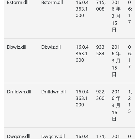
Bstorm.dll
Bstorm.dll
16.0.4
715,
201
0
363.1
008
6 年
6:
000
1
3 月
7
15
日
Dbwiz.dll
Dbwiz.dll
16.0.4
933,
201
0
363.1
584
6 年
6:
000
1
3 月
7
15
日
Drilldwn.dll
Drilldwn.dll
16.0.4
922,
201
1,
363.1
360
6 年
2
000
1
3 月
5
16
日
Dwgcnv.dll
Dwgcnv.dll
16.0.4
171,
201
0