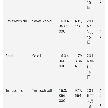
7
15
日
Savasweb.dll
Savasweb.dll
16.0.4
435,
201
0
363.1
416
6 年
6:
000
1
3 月
7
15
日
Sg.dll
Sg.dll
16.0.4
1,79
201
1,
366.1
8,86
6 年
2
000
4
1
3 月
5
16
日
Timesoln.dll
Timesoln.dll
16.0.4
977,
201
1,
366.1
664
6 年
2
000
1
3 月
5
16