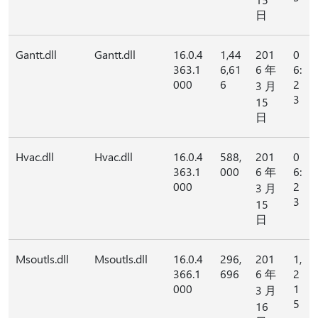
日
Gantt.dll
Gantt.dll
16.0.4
1,44
201
0
363.1
6,61
6 年
6:
000
6
2
3 月
3
15
日
Hvac.dll
Hvac.dll
16.0.4
588,
201
0
363.1
000
6 年
6:
000
2
3 月
3
15
日
Msoutls.dll
Msoutls.dll
16.0.4
296,
201
1,
366.1
696
6 年
2
000
1
3 月
5
16