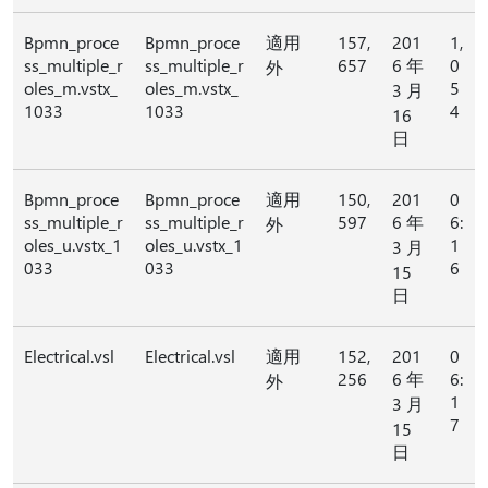
Bpmn_proce
Bpmn_proce
適用
157,
201
1,
ss_multiple_r
ss_multiple_r
657
6 年
0
外
oles_m.vstx_
oles_m.vstx_
5
3 月
1033
1033
4
16
日
Bpmn_proce
Bpmn_proce
適用
150,
201
0
ss_multiple_r
ss_multiple_r
597
6 年
6:
外
oles_u.vstx_1
oles_u.vstx_1
1
3 月
033
033
6
15
日
Electrical.vsl
Electrical.vsl
適用
152,
201
0
256
6 年
6:
外
1
3 月
7
15
日