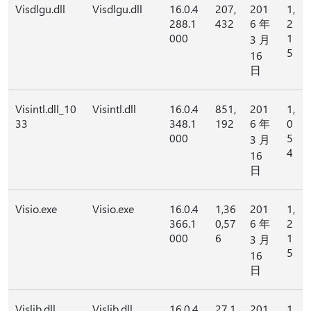
Visdlgu.dll
Visdlgu.dll
16.0.4
207,
201
1,
288.1
432
6 年
2
000
1
3 月
5
16
日
Visintl.dll_10
Visintl.dll
16.0.4
851,
201
1,
33
348.1
192
6 年
0
000
5
3 月
4
16
日
Visio.exe
Visio.exe
16.0.4
1,36
201
1,
366.1
0,57
6 年
2
000
6
1
3 月
5
16
日
Vislib.dll
Vislib.dll
16.0.4
27,1
201
1,