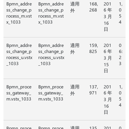
Bpmn_addre
Bpmn_addre
適用
168,
201
1,
ss_change_p
ss_change_p
268
6 年
0
外
rocess_m.vst
rocess_m.vst
5
3 月
x_1033
x_1033
4
16
日
Bpmn_addre
Bpmn_addre
適用
159,
201
0
ss_change_p
ss_change_p
825
6 年
6:
外
rocess_u.vstx
rocess_u.vstx
2
3 月
_1033
_1033
3
15
日
Bpmn_proce
Bpmn_proce
適用
137,
201
1,
ss_gateway_
ss_gateway_
971
6 年
0
外
m.vstx_1033
m.vstx_1033
5
3 月
4
16
日
Bpmn_proce
Bpmn_proce
適用
135,
201
0