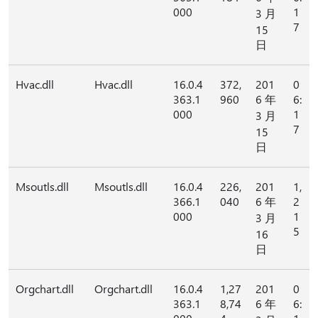
000
1
3 月
7
15
日
Hvac.dll
Hvac.dll
16.0.4
372,
201
0
363.1
960
6 年
6:
000
1
3 月
7
15
日
Msoutls.dll
Msoutls.dll
16.0.4
226,
201
1,
366.1
040
6 年
2
000
1
3 月
5
16
日
Orgchart.dll
Orgchart.dll
16.0.4
1,27
201
0
363.1
8,74
6 年
6: