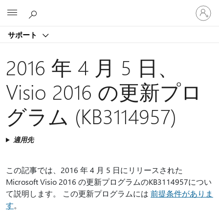
ア
Microsoft
カ
ウ
サポート
ン
ト
に
2016 年 4 月 5 日、
サ
イ
Visio 2016 の更新プロ
ン
イ
グラム (KB3114957)
ン
す
る
適用先
この記事では、2016 年 4 月 5 日にリリースされた
Microsoft Visio 2016 の更新プログラムのKB3114957につい
て説明します。 この更新プログラムには
前提条件がありま
す
。