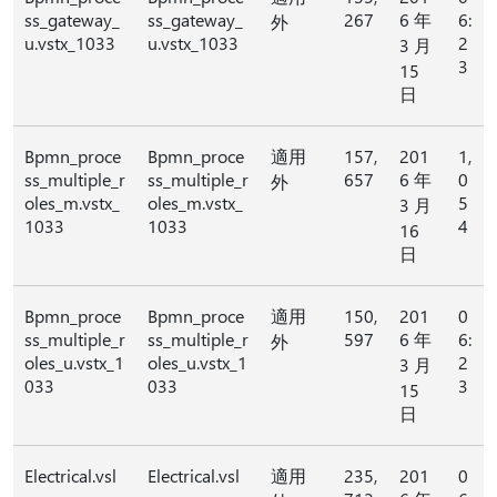
ss_gateway_
ss_gateway_
267
6 年
6:
外
u.vstx_1033
u.vstx_1033
2
3 月
3
15
日
Bpmn_proce
Bpmn_proce
適用
157,
201
1,
ss_multiple_r
ss_multiple_r
657
6 年
0
外
oles_m.vstx_
oles_m.vstx_
5
3 月
1033
1033
4
16
日
Bpmn_proce
Bpmn_proce
適用
150,
201
0
ss_multiple_r
ss_multiple_r
597
6 年
6:
外
oles_u.vstx_1
oles_u.vstx_1
2
3 月
033
033
3
15
日
Electrical.vsl
Electrical.vsl
適用
235,
201
0