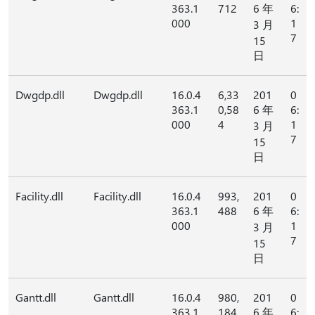
363.1
712
6 年
6:
000
1
3 月
7
15
日
Dwgdp.dll
Dwgdp.dll
16.0.4
6,33
201
0
363.1
0,58
6 年
6:
000
4
1
3 月
7
15
日
Facility.dll
Facility.dll
16.0.4
993,
201
0
363.1
488
6 年
6:
000
1
3 月
7
15
日
Gantt.dll
Gantt.dll
16.0.4
980,
201
0
363.1
184
6 年
6: