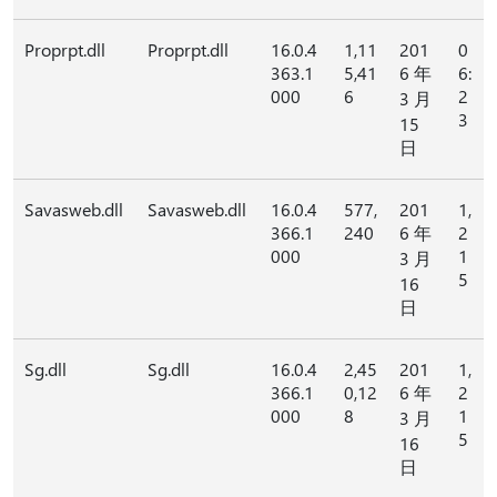
Proprpt.dll
Proprpt.dll
16.0.4
1,11
201
0
363.1
5,41
6 年
6:
000
6
2
3 月
3
15
日
Savasweb.dll
Savasweb.dll
16.0.4
577,
201
1,
366.1
240
6 年
2
000
1
3 月
5
16
日
Sg.dll
Sg.dll
16.0.4
2,45
201
1,
366.1
0,12
6 年
2
000
8
1
3 月
5
16
日