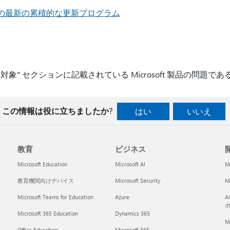
2 SP2 の最新の累積的な更新プログラム
 "適用対象" セクションに記載されている Microsoft 製品の問
この情報は役に立ちましたか?
はい
いいえ
教育
ビジネス
開
Microsoft Education
Microsoft AI
M
教育機関向けデバイス
Microsoft Security
Mi
Microsoft Teams for Education
Azure
A
Microsoft 365 Education
Dynamics 365
M
Office Education
Microsoft 365