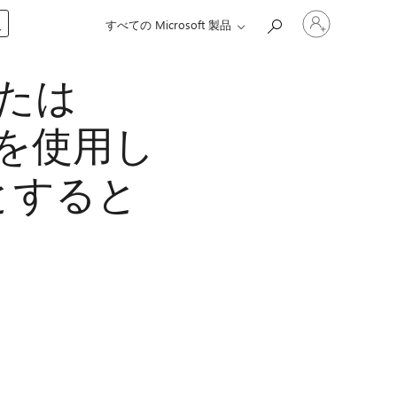
ア
入
すべての Microsoft 製品
カ
ウ
ン
 または
ト
に
サ
値を使用し
イ
ン
イ
とすると
ン
す
る