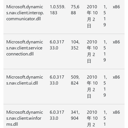
Microsoft.dynamic
1.0.559.
75,6
2010
1,
x86
s.nav.client.interop.
183
88
年 10
5
communicator.dll
1
月 2
9
日
Microsoft.dynamic
6.0.317
104,
2010
1,
x86
s.nav.client.service
33.0
352
年 10
5
connection.dll
1
月 2
9
日
Microsoft.dynamic
6.0.317
509,
2010
1,
x86
s.nav.client.ui.dll
33.0
824
年 10
5
1
月 2
9
日
Microsoft.dynamic
6.0.317
341,
2010
1,
x86
s.nav.client.winfor
33.0
904
年 10
5
ms.dll
1
月 2