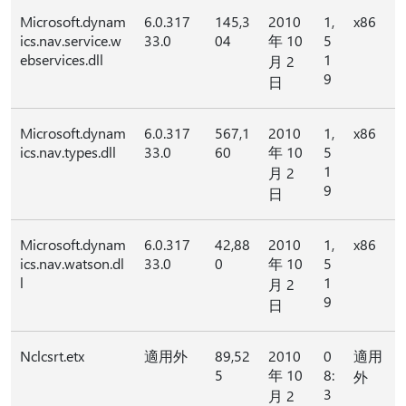
Microsoft.dynam
6.0.317
145,3
2010
1,
x86
ics.nav.service.w
33.0
04
年 10
5
ebservices.dll
1
月 2
9
日
Microsoft.dynam
6.0.317
567,1
2010
1,
x86
ics.nav.types.dll
33.0
60
年 10
5
1
月 2
9
日
Microsoft.dynam
6.0.317
42,88
2010
1,
x86
ics.nav.watson.dl
33.0
0
年 10
5
l
1
月 2
9
日
Nclcsrt.etx
適用外
89,52
2010
0
適用
5
年 10
8:
外
3
月 2