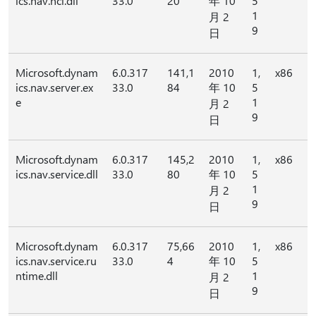
ics.nav.ncl.dll
33.0
20
年 10
5
1
月 2
9
日
Microsoft.dynam
6.0.317
141,1
2010
1,
x86
ics.nav.server.ex
33.0
84
年 10
5
e
1
月 2
9
日
Microsoft.dynam
6.0.317
145,2
2010
1,
x86
ics.nav.service.dll
33.0
80
年 10
5
1
月 2
9
日
Microsoft.dynam
6.0.317
75,66
2010
1,
x86
ics.nav.service.ru
33.0
4
年 10
5
ntime.dll
1
月 2
9
日