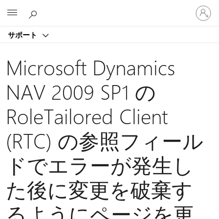
ア
Microsoft
カ
ウ
サポート
ン
ト
に
Microsoft Dynamics
サ
イ
NAV 2009 SP1 の
ン
イ
RoleTailored Client
ン
す
る
(RTC) の参照フィール
ドでエラーが発生し
た後に変更を破棄す
るようにページを更