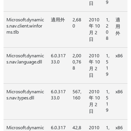
9
日
Microsoft.dynamic
適用外
2,68
2010
1,
適
s.nav.client.winfor
0
年 10
2
用
ms.tlb
0
月 2
外
8
日
Microsoft.dynamic
6.0.317
2,00
2010
1,
x86
s.nav.language.dll
33.0
0,76
年 10
5
8
1
月 2
9
日
Microsoft.dynamic
6.0.317
567,
2010
1,
x86
s.nav.types.dll
33.0
160
年 10
5
1
月 2
9
日
Microsoft.dynamic
6.0.317
42,8
2010
1,
x86