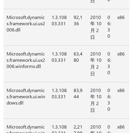
日
Microsoft.dynamic
1.3.108
92,1
2010
0
x86
s.framework.ui.ux2
03.331
36
年 10
6:
006.dll
3
月 2
0
日
Microsoft.dynamic
1.3.108
63,4
2010
0
x86
s.framework.ui.ux2
03.331
80
年 10
6:
006.winforms.dll
3
月 2
0
日
Microsoft.dynamic
1.3.108
83,9
2010
0
x86
s.framework.ui.win
03.331
44
年 10
6:
dows.dll
3
月 2
0
日
Microsoft.dynamic
1.3.108
2,21
2010
0
x86
s.framework.ui.win
03.331
7,98
年 10
6: