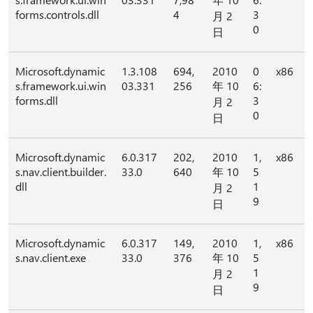
forms.controls.dll
4
3
月 2
0
日
Microsoft.dynamic
1.3.108
694,
2010
0
x86
s.framework.ui.win
03.331
256
年 10
6:
forms.dll
3
月 2
0
日
Microsoft.dynamic
6.0.317
202,
2010
1,
x86
s.nav.client.builder.
33.0
640
年 10
5
dll
1
月 2
9
日
Microsoft.dynamic
6.0.317
149,
2010
1,
x86
s.nav.client.exe
33.0
376
年 10
5
1
月 2
9
日