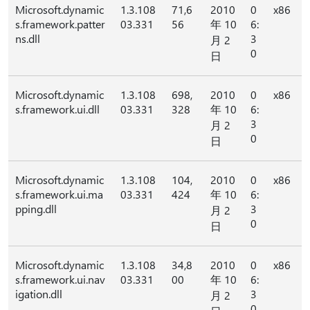
Microsoft.dynamic
1.3.108
71,6
2010
0
x86
s.framework.patter
03.331
56
年 10
6:
ns.dll
3
月 2
0
日
Microsoft.dynamic
1.3.108
698,
2010
0
x86
s.framework.ui.dll
03.331
328
年 10
6:
3
月 2
0
日
Microsoft.dynamic
1.3.108
104,
2010
0
x86
s.framework.ui.ma
03.331
424
年 10
6:
pping.dll
3
月 2
0
日
Microsoft.dynamic
1.3.108
34,8
2010
0
x86
s.framework.ui.nav
03.331
00
年 10
6:
igation.dll
3
月 2
0