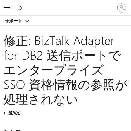
ア
Microsoft
カ
ウ
サポート
ン
ト
に
修正: BizTalk Adapter
サ
イ
for DB2 送信ポートで
ン
イ
エンタープライズ
ン
す
る
SSO 資格情報の参照が
処理されない
適用先