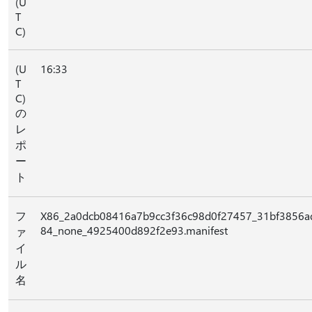
(U
T
C)
(U
16:33
T
C)
の
レ
ポ
ー
ト
フ
X86_2a0dcb08416a7b9cc3f36c98d0f27457_31bf3856ad
84_none_4925400d892f2e93.manifest
ァ
イ
ル
名