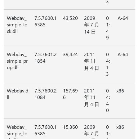
3
Webdav_
7.5.7600.1
43,520
2009
0
IA-64
simple_lo
6385
年 7 月
1:
ck.dll
4
14 日
9
Webdav_
7.5.7601.2
39,424
2011
0
IA-64
simple_pr
1854
年 11
4:
op.dll
1
月 4 日
3
Webdav.d
7.5.7600.2
157,69
2011
0
x86
ll
1084
6
年 11
4:
4
月 4 日
0
Webdav_
7.5.7600.1
15,360
2009
0
x86
simple_lo
6385
年 7 月
1: