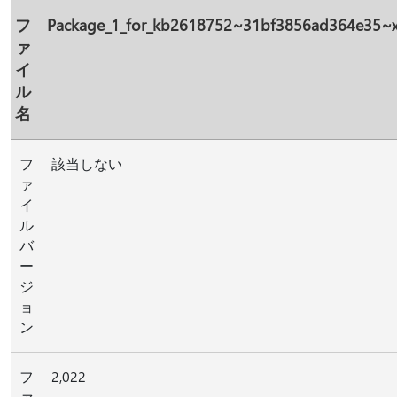
フ
Package_1_for_kb2618752~31bf3856ad364e35~
ァ
イ
ル
名
フ
該当しない
ァ
イ
ル
バ
ー
ジ
ョ
ン
フ
2,022
ァ