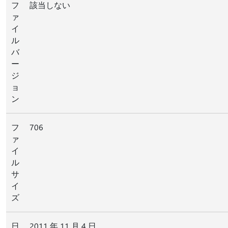
フ
該当しない
ァ
イ
ル
バ
ー
ジ
ョ
ン
フ
706
ァ
イ
ル
サ
イ
ズ
日
2011 年 11 月 4 日