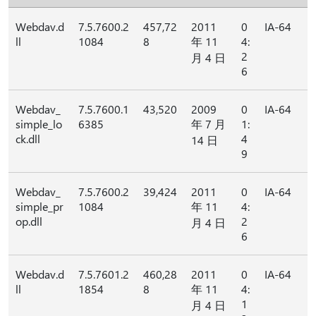
Webdav.d
7.5.7600.2
457,72
2011
0
IA-64
ll
1084
8
年 11
4:
2
月 4 日
6
Webdav_
7.5.7600.1
43,520
2009
0
IA-64
simple_lo
6385
年 7 月
1:
ck.dll
4
14 日
9
Webdav_
7.5.7600.2
39,424
2011
0
IA-64
simple_pr
1084
年 11
4:
op.dll
2
月 4 日
6
Webdav.d
7.5.7601.2
460,28
2011
0
IA-64
ll
1854
8
年 11
4:
1
月 4 日