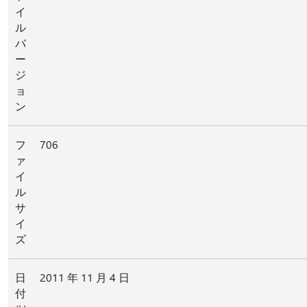
イ
ル
バ
ー
ジ
ョ
ン
フ
706
ァ
イ
ル
サ
イ
ズ
日
2011 年 11 月 4 日
付