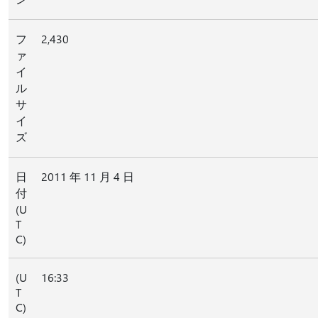
フ
2,430
ァ
イ
ル
サ
イ
ズ
日
2011 年 11 月 4 日
付
(U
T
C)
(U
16:33
T
C)