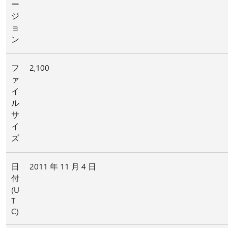
ー
ジ
ョ
ン
フ
2,100
ァ
イ
ル
サ
イ
ズ
日
2011 年 11 月 4 日
付
(U
T
C)