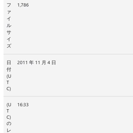
フ
1,786
ァ
イ
ル
サ
イ
ズ
日
2011 年 11 月 4 日
付
(U
T
C)
(U
16:33
T
C)
の
レ