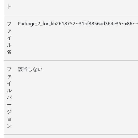
ト
フ
Package_2_for_kb2618752~31bf3856ad364e35~x86~~
ァ
イ
ル
名
フ
該当しない
ァ
イ
ル
バ
ー
ジ
ョ
ン