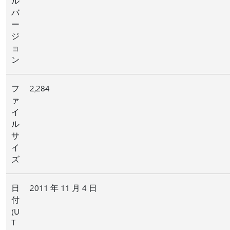
ル
バ
ー
ジ
ョ
ン
フ
2,284
ァ
イ
ル
サ
イ
ズ
日
2011 年 11 月 4 日
付
(U
T