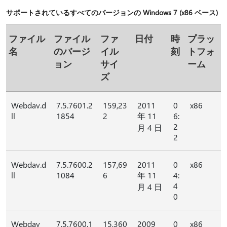
サポートされているすべてのバージョンの Windows 7 (x86 ベース)
ファイル
ファイル
ファ
日付
時
プラッ
名
のバージ
イル
刻
トフォ
ョン
サイ
ーム
ズ
Webdav.d
7.5.7601.2
159,23
2011
0
x86
ll
1854
2
年 11
6:
2
月 4 日
2
Webdav.d
7.5.7600.2
157,69
2011
0
x86
ll
1084
6
年 11
4:
4
月 4 日
0
Webdav_
7.5.7600.1
15,360
2009
0
x86