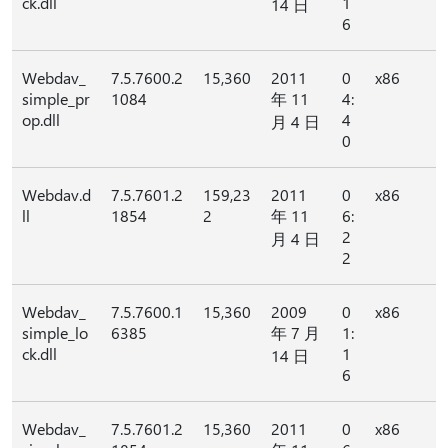
ck.dll
1
14 日
6
Webdav_
7.5.7600.2
15,360
2011
0
x86
simple_pr
1084
年 11
4:
op.dll
4
月 4 日
0
Webdav.d
7.5.7601.2
159,23
2011
0
x86
ll
1854
2
年 11
6:
2
月 4 日
2
Webdav_
7.5.7600.1
15,360
2009
0
x86
simple_lo
6385
年 7 月
1:
ck.dll
1
14 日
6
Webdav_
7.5.7601.2
15,360
2011
0
x86