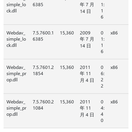
simple_lo
6385
年 7 月
1:
ck.dll
1
14 日
6
Webdav_
7.5.7600.1
15,360
2009
0
x86
simple_lo
6385
年 7 月
1:
ck.dll
1
14 日
6
Webdav_
7.5.7601.2
15,360
2011
0
x86
simple_pr
1854
年 11
6:
op.dll
2
月 4 日
2
Webdav_
7.5.7600.2
15,360
2011
0
x86
simple_pr
1084
年 11
4:
op.dll
4
月 4 日
0