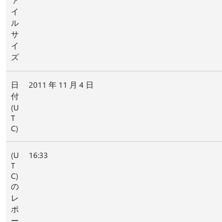
イ
ル
サ
イ
ズ
日
2011 年 11 月 4 日
付
(U
T
C)
(U
16:33
T
C)
の
レ
ポ
ー