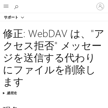
ア
Microsoft
カ
ウ
サポート
ン
ト
に
修正: WebDAV は、"ア
サ
イ
クセス拒否" メッセー
ン
イ
ジを送信する代わり
ン
す
る
にファイルを削除し
ます
適用先