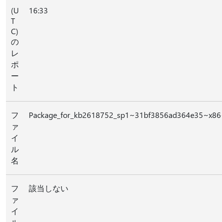
(U
16:33
T
C)
の
レ
ポ
ー
ト
フ
Package_for_kb2618752_sp1~31bf3856ad364e35~x86
ァ
イ
ル
名
フ
該当しない
ァ
イ