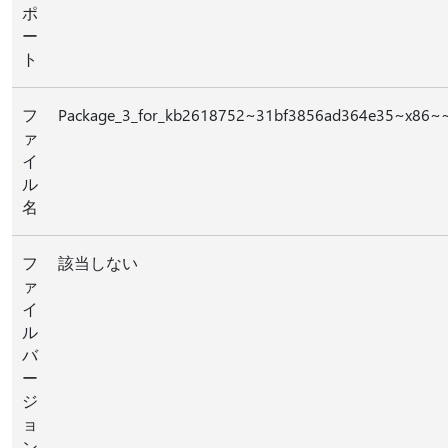
ポ
ー
ト
フ
Package_3_for_kb2618752~31bf3856ad364e35~x86~~
ァ
イ
ル
名
フ
該当しない
ァ
イ
ル
バ
ー
ジ
ョ
ン