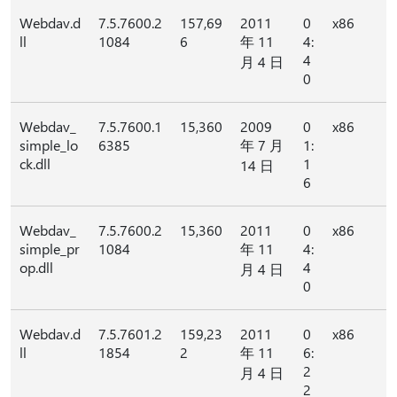
Webdav.d
7.5.7600.2
157,69
2011
0
x86
ll
1084
6
年 11
4:
4
月 4 日
0
Webdav_
7.5.7600.1
15,360
2009
0
x86
simple_lo
6385
年 7 月
1:
ck.dll
1
14 日
6
Webdav_
7.5.7600.2
15,360
2011
0
x86
simple_pr
1084
年 11
4:
op.dll
4
月 4 日
0
Webdav.d
7.5.7601.2
159,23
2011
0
x86
ll
1854
2
年 11
6:
2
月 4 日
2