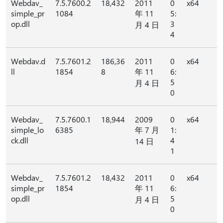
Webdav_
7.5.7600.2
18,432
2011
0
x64
simple_pr
1084
年 11
5:
op.dll
3
月 4 日
4
Webdav.d
7.5.7601.2
186,36
2011
0
x64
ll
1854
8
年 11
6:
5
月 4 日
0
Webdav_
7.5.7600.1
18,944
2009
0
x64
simple_lo
6385
年 7 月
1:
ck.dll
4
14 日
1
Webdav_
7.5.7601.2
18,432
2011
0
x64
simple_pr
1854
年 11
6:
op.dll
5
月 4 日
0