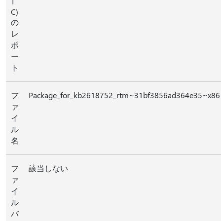
T
C)
の
レ
ポ
ー
ト
フ
Package_for_kb2618752_rtm~31bf3856ad364e35~x86
ァ
イ
ル
名
フ
該当しない
ァ
イ
ル
バ