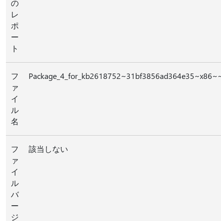
の
レ
ポ
ー
ト
フ
Package_4_for_kb2618752~31bf3856ad364e35~x86~~
ァ
イ
ル
名
フ
該当しない
ァ
イ
ル
バ
ー
ジ