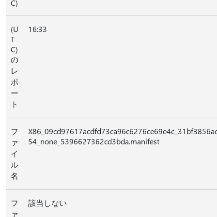
C)
(U
16:33
T
C)
の
レ
ポ
ー
ト
フ
X86_09cd97617acdfd73ca96c6276ce69e4c_31bf3856ad
54_none_5396627362cd3bda.manifest
ァ
イ
ル
名
フ
該当しない
ァ