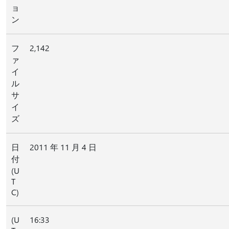
ョ
ン
フ
2,142
ァ
イ
ル
サ
イ
ズ
日
2011 年 11 月 4 日
付
(U
T
C)
(U
16:33