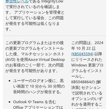
整合性レベル
である Integrity:Low
で実行されているのを確認しま
す。 アプリケーションを管理者と
して実行している場合、この問題
が発生する可能性は低くなりま
す。
この更新プログラムまたはその後
この問題は、2024
の更新プログラムをインストール
年 10 月 22
日
した後、マルチセッション ホスト
(KB5045594
) 以降
(AVD) を使用Azure Virtual Desktop
にリリースされた
のお客様のごく一部で、次の問題
Windows 更新プロ
が発生する可能性があります。
グラムをインスト
ールし、
ユーザーのログオン後に、黒
KB5048864の [解
い画面で 10 分から 30 分間の
決策] セクション
長時間のハングが発生する。
で説明されている
オプションのいず
Outlook や Teams を含む
れかを適用するこ
Office アプリケーションでは