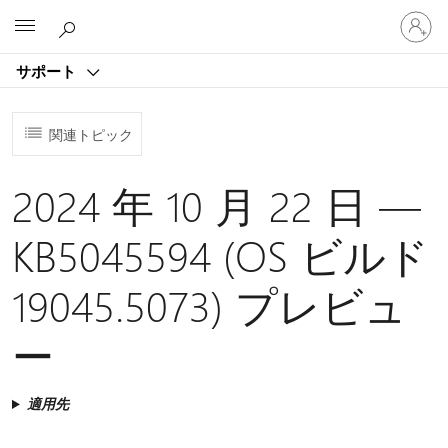
ア
Microsoft
カ
ウ
サポート
ン
ト
に
関連トピック
サ
イ
ン
2024 年 10 月 22 日 —
イ
ン
KB5045594 (OS ビルド
す
る
19045.5073) プレビュ
ー
適用先