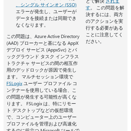
とで解決
されま
、シングル サインオン (SSO)
す
。 この問題を解
エラーが発生し、ユーザーが
決するには、両方
データを接続または同期でき
のアクションを実
なくなります。
行する必要がある
ことに注意してく
この問題は、Azure Active Directory
ださい。
(AAD) ブローカーと基になる AppX
デプロイ サービス (AppxSvc) とバ
ックグラウンド タスク インフラス
トラクチャ サービスの間の相互作
用のデッドロックが原因で発生し
ます。 マルチセッション環境で
FSLogix
ユーザー プロファイル コ
ンテナーを使用している場合、こ
の問題が発生する可能性が高くな
ります。 FSLogix は、特にリモー
ト デスクトップなどの仮想環境
で、コンピューター上のユーザー
プロファイルを管理および高速化
するのに役立つ Microsoft ツールで