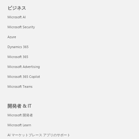
ビジネス
Microsoft AI
Microsoft Security
Azure
Dynamics 365
Microsoft 365
Microsoft Advertising
Microsoft 365 Copilot
Microsoft Teams
開発者 & IT
Microsoft 開発者
Microsoft Learn
AI マーケットプレース アプリのサポート