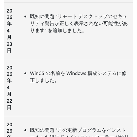
20
既知の問題 "リモート デスクトップのセキュ
26
リティ警告が正しく表示されない可能性があ
年
ります" を追加しました。
4
月
23
日
20
WinCS の名前を Windows 構成システムに修
26
正しました。
年
4
月
22
日
20
既知の問題 "この更新プログラムをインスト
26
ールした後にドメイン コントローラーが繰り