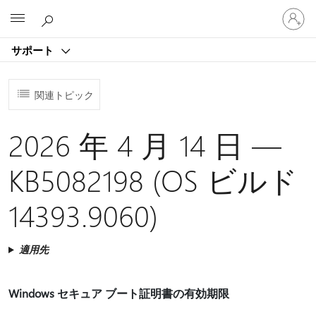
ア
Microsoft
カ
ウ
サポート
ン
ト
に
関連トピック
サ
イ
ン
2026 年 4 月 14 日 —
イ
ン
KB5082198 (OS ビルド
す
る
14393.9060)
適用先
Windows セキュア ブート証明書の有効期限