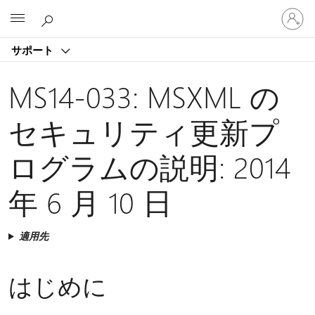
ア
Microsoft
カ
ウ
サポート
ン
ト
に
MS14-033: MSXML の
サ
イ
セキュリティ更新プ
ン
イ
ログラムの説明: 2014
ン
す
る
年 6 月 10 日
適用先
はじめに