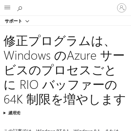
ア
Microsoft
カ
ウ
サポート
ン
ト
に
修正プログラムは、
サ
イ
Windows のAzure サー
ン
イ
ビスのプロセスごと
ン
す
る
に RIO バッファーの
64K 制限を増やします
適用先
この記事では、Windows RT 8.1、Windows 8.1、または