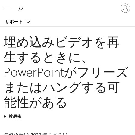
ア
Microsoft
カ
ウ
サポート
ン
ト
に
埋め込みビデオを再
サ
イ
生するときに、
ン
イ
PowerPointがフリーズ
ン
す
る
またはハングする可
能性がある
適用先
最終更新日: 2023 年 1 月 6 日