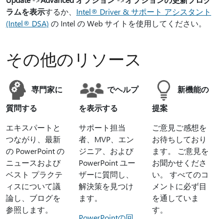
ラムを表示
するか、
Intel® Driver & サポート アシスタント
(Intel® DSA)
の Intel の Web サイトを使用してください。
その他のリソース
専門家に
でヘルプ
新機能の
質問する
を表示する
提案
エキスパートと
サポート担当
ご意見ご感想を
つながり、最新
者、MVP、エン
お待ちしており
の PowerPoint の
ジニア、および
ます。 ご意見を
ニュースおよび
PowerPoint ユー
お聞かせくださ
ベスト プラクテ
ザーに質問し、
い。 すべてのコ
ィスについて議
解決策を見つけ
メントに必ず目
論し、ブログを
ます。
を通していま
参照します。
す。
PowerPointの回