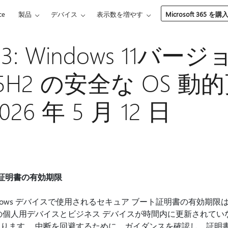
ce
製品
デバイス
表示数を増やす
Microsoft 365 を購
93: Windows 11バージ
5H2 の安全な OS 
26 年 5 月 12 日
ート証明書の有効期限
dows デバイスで使用されるセキュア ブート証明書の有効期限は、2
の個人用デバイスとビジネス デバイスが時間内に更新されてい
ります。 中断を回避するために、ガイダンスを確認し、証明