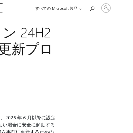
ア
入
すべての Microsoft 製品
カ
ウ
ン
ョン 24H2
ト
に
サ
動的更新プロ
イ
ン
イ
ン
す
る
026 年 6 月以降に設定
ない場合に安全に起動する
書を事前に更新するための