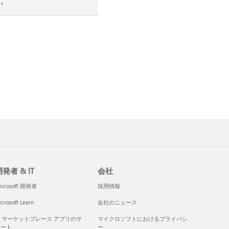
す。
発者 & IT
会社
icrosoft 開発者
採用情報
crosoft Learn
会社のニュース
I マーケットプレース アプリのサ
マイクロソフトにおけるプライバシ
ポート
ー