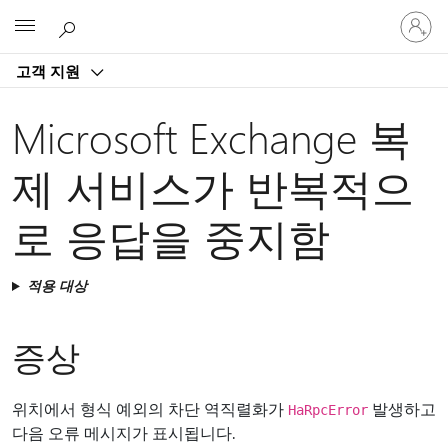
귀
Microsoft
하
계
고객 지원
정
에
로
Microsoft Exchange 복
그
인
제 서비스가 반복적으
로 응답을 중지함
적용 대상
증상
위치에서 형식 예외의 차단 역직렬화가
발생하고
HaRpcError
다음 오류 메시지가 표시됩니다.