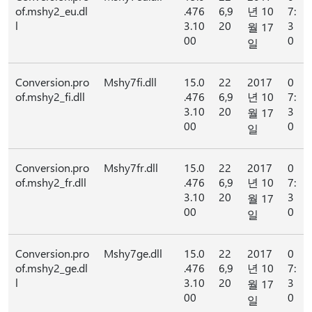
of.mshy2_eu.dl
.476
6,9
년 10
7:
l
3.10
20
3
월 17
00
0
일
Conversion.pro
Mshy7fi.dll
15.0
22
2017
0
of.mshy2_fi.dll
.476
6,9
년 10
7:
3.10
20
3
월 17
00
0
일
Conversion.pro
Mshy7fr.dll
15.0
22
2017
0
of.mshy2_fr.dll
.476
6,9
년 10
7:
3.10
20
3
월 17
00
0
일
Conversion.pro
Mshy7ge.dll
15.0
22
2017
0
of.mshy2_ge.dl
.476
6,9
년 10
7:
l
3.10
20
3
월 17
00
0
일