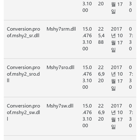
3.10
20
3
월 17
00
0
일
Conversion.pro
Mshy7srm.dll
15.0
22
2017
0
of.mshy2_sr.dll
.476
5,4
년 10
7:
3.10
88
3
월 17
00
0
일
Conversion.pro
Mshy7sro.dll
15.0
22
2017
0
of.mshy2_sro.d
.476
6,9
년 10
7:
ll
3.10
20
3
월 17
00
0
일
Conversion.pro
Mshy7sw.dll
15.0
22
2017
0
of.mshy2_sw.dl
.476
6,9
년 10
7:
l
3.10
20
3
월 17
00
0
일