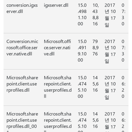
conversion.igxs
igxserver.dll
15.0
10,
2017
0
erver.dll
.498
43
년 10
7:
1.10
8,8
3
월 17
00
16
0
일
Conversion.mic
Microsoft.offi
15.0
79
2017
0
rosoft.office.ser
ce.server.nati
.491
8,9
년 10
7:
ver.native.dll
ve.dll
9.10
76
3
월 17
00
0
일
Microsoft.share
Microsoft.sha
15.0
14
2017
0
point.client.use
repoint.client.
.474
5,6
년 10
6:
rprofiles.dll
userprofiles.d
5.10
16
2
월 17
ll
00
0
일
Microsoft.share
Microsoft.sha
15.0
14
2017
0
point.client.use
repoint.client.
.474
5,6
년 10
6:
rprofiles.dll_00
userprofiles.d
5.10
16
2
월 17