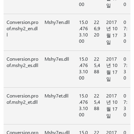
00
0
일
Conversion.pro
Mshy7en.dll
15.0
22
2017
0
of.mshy2_en.dl
.476
6,9
년 10
7:
l
3.10
20
3
월 17
00
0
일
Conversion.pro
Mshy7es.dll
15.0
22
2017
0
of.mshy2_es.dll
.476
5,4
년 10
7:
3.10
88
3
월 17
00
0
일
Conversion.pro
Mshy7et.dll
15.0
22
2017
0
of.mshy2_et.dll
.476
5,4
년 10
7:
3.10
88
3
월 17
00
0
일
Conversion.pro
Mshy7eu.dll
15.0
22
2017
0