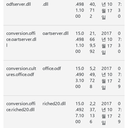
odfserver.dll
.dll
.498
40,
년 10
7:
1.10
71
3
월 17
00
2
0
일
conversion.offi
oartserver.dll
15.0
21,
2017
0
ce.oartserver.dl
.498
66
년 10
7:
l
1.10
9,5
3
월 17
00
92
0
일
conversion.cult
office.odf
15.0
5,2
2017
0
ures.office.odf
.490
49,
년 10
7:
3.10
72
2
월 17
00
8
9
일
conversion.offi
riched20.dll
15.0
2,2
2017
0
ce.riched20.dll
.492
37,
년 10
7:
7.10
13
2
월 17
00
6
9
일