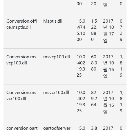
00
20
0
일
Conversion.offi
Msptls.dll
15.0
1,5
2017
0
ce.msptls.dll
.474
22,
년 10
7:
5.10
88
2
월 17
00
0
9
일
Conversion.ms
msvcp100.dll
10.0
60
2017
1,
vcp100.dll
.402
8,0
년 10
8
19.3
80
1
월 16
25
9
일
Conversion.ms
msvcr100.dll
10.0
82
2017
1,
vcr100.dll
.402
9,2
년 10
8
19.3
64
1
월 16
25
9
일
conversion.oart
oartodfserver
15.0
3,8
2017
0