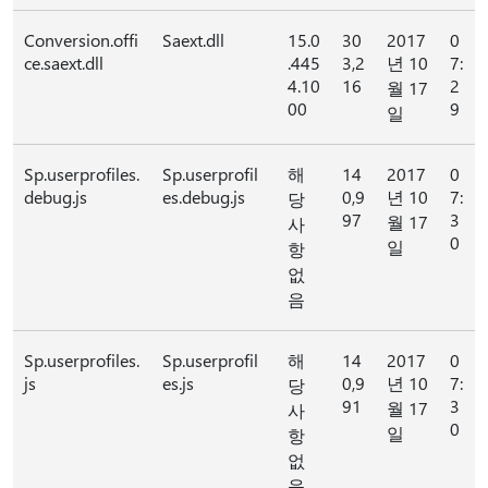
Conversion.offi
Saext.dll
15.0
30
2017
0
ce.saext.dll
.445
3,2
년 10
7:
4.10
16
2
월 17
00
9
일
Sp.userprofiles.
Sp.userprofil
해
14
2017
0
debug.js
es.debug.js
0,9
년 10
7:
당
97
3
월 17
사
0
일
항
없
음
Sp.userprofiles.
Sp.userprofil
해
14
2017
0
js
es.js
0,9
년 10
7:
당
91
3
월 17
사
0
일
항
없
음