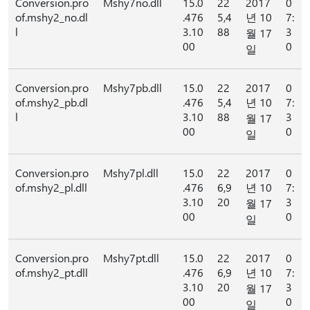
Conversion.pro
Mshy7no.dll
15.0
22
2017
0
of.mshy2_no.dl
.476
5,4
년 10
7:
l
3.10
88
3
월 17
00
0
일
Conversion.pro
Mshy7pb.dll
15.0
22
2017
0
of.mshy2_pb.dl
.476
5,4
년 10
7:
l
3.10
88
3
월 17
00
0
일
Conversion.pro
Mshy7pl.dll
15.0
22
2017
0
of.mshy2_pl.dll
.476
6,9
년 10
7:
3.10
20
3
월 17
00
0
일
Conversion.pro
Mshy7pt.dll
15.0
22
2017
0
of.mshy2_pt.dll
.476
6,9
년 10
7:
3.10
20
3
월 17
00
0
일