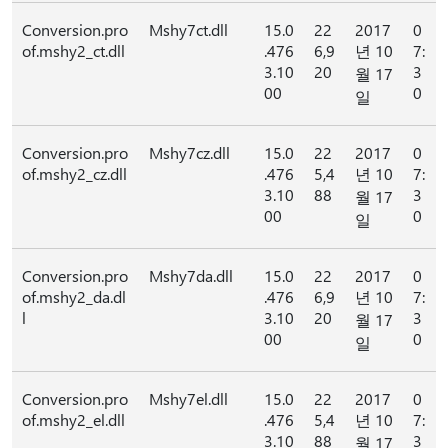
Conversion.pro
Mshy7ct.dll
15.0
22
2017
0
of.mshy2_ct.dll
.476
6,9
년 10
7:
3.10
20
3
월 17
00
0
일
Conversion.pro
Mshy7cz.dll
15.0
22
2017
0
of.mshy2_cz.dll
.476
5,4
년 10
7:
3.10
88
3
월 17
00
0
일
Conversion.pro
Mshy7da.dll
15.0
22
2017
0
of.mshy2_da.dl
.476
6,9
년 10
7:
l
3.10
20
3
월 17
00
0
일
Conversion.pro
Mshy7el.dll
15.0
22
2017
0
of.mshy2_el.dll
.476
5,4
년 10
7:
3.10
88
3
월 17