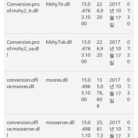
Conversion.pro
Mshy7tr.dll
15.0
22
2017
0
of.mshy2_tr.dll
.476
6,9
년 10
7:
3.10
20
3
월 17
00
0
일
Conversion.pro
Mshy7uk.dll
15.0
22
2017
0
of.mshy2_ua.dl
.476
6,9
년 10
7:
l
3.10
20
3
월 17
00
0
일
conversion.offi
msores.dll
15.0
13
2017
0
ce.msores.dll
.496
5,0
년 10
7:
3.10
76,
3
월 17
00
60
0
일
8
conversion.offi
msoserver.dll
15.0
25,
2017
0
ce.msoserver.dl
.498
81
년 10
7:
l
1.10
7,3
3
월 17