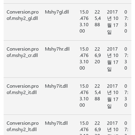
Conversion.pro
Mshy7gl.dll
15.0
22
2017
0
of.mshy2_gl.dll
.476
5,4
년 10
7:
3.10
88
3
월 17
00
0
일
Conversion.pro
Mshy7hr.dll
15.0
22
2017
0
of.mshy2_cr.dll
.476
6,9
년 10
7:
3.10
20
3
월 17
00
0
일
Conversion.pro
Mshy7it.dll
15.0
22
2017
0
of.mshy2_it.dll
.476
5,4
년 10
7:
3.10
88
3
월 17
00
0
일
Conversion.pro
Mshy7lt.dll
15.0
22
2017
0
of.mshy2_lt.dll
.476
6,9
년 10
7: