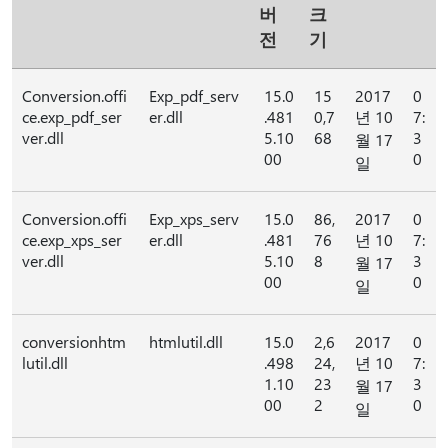
버
크
전
기
Conversion.offi
Exp_pdf_serv
15.0
15
2017
0
ce.exp_pdf_ser
er.dll
.481
0,7
년 10
7:
ver.dll
5.10
68
3
월 17
00
0
일
Conversion.offi
Exp_xps_serv
15.0
86,
2017
0
ce.exp_xps_ser
er.dll
.481
76
년 10
7:
ver.dll
5.10
8
3
월 17
00
0
일
conversionhtm
htmlutil.dll
15.0
2,6
2017
0
lutil.dll
.498
24,
년 10
7:
1.10
23
3
월 17
00
2
0
일