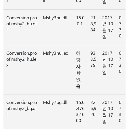
1
ll
00
0
일
Conversion.pro
Mshy3hu.dll
15.0
21
2017
0
of.mshy2_hu.dl
.0.1
8,9
년 10
7:
l
84
3
월 17
0
일
Conversion.pro
Mshy3hu.lex
해
93
2017
0
of.mshy2_hu.le
3,5
년 10
7:
당
x
79
3
월 17
사
0
일
항
없
음
Conversion.pro
Mshy7bg.dll
15.0
22
2017
0
of.mshy2_bg.dl
.476
6,9
년 10
7:
l
3.10
20
3
월 17
00
0
일