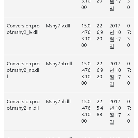
3.10
20
3
월 17
00
0
일
Conversion.pro
Mshy7lv.dll
15.0
22
2017
0
of.mshy2_lv.dll
.476
6,9
년 10
7:
3.10
20
3
월 17
00
0
일
Conversion.pro
Mshy7nb.dll
15.0
22
2017
0
of.mshy2_nb.dl
.476
6,9
년 10
7:
l
3.10
20
3
월 17
00
0
일
Conversion.pro
Mshy7nl.dll
15.0
22
2017
0
of.mshy2_nl.dll
.476
5,4
년 10
7:
3.10
88
3
월 17
00
0
일